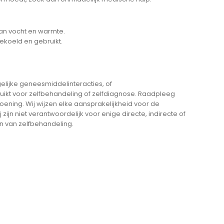
van vocht en warmte.
koeld en gebruikt.
elijke geneesmiddelinteracties, of
uikt voor zelfbehandeling of zelfdiagnose. Raadpleeg
doening. Wij wijzen elke aansprakelijkheid voor de
ijn niet verantwoordelijk voor enige directe, indirecte of
n van zelfbehandeling.