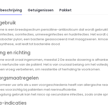
beschrijving
Getuigenissen
Pakket
gebruik
line is een breedspectrum penicilline-antibioticum dat wordt gebruikt
nfecties, oorinfecties, urineweginfecties en huidinfecties. Het word
cobacter pylori, een bacterie geassocieerd met maagzweren. Amoxic
ynthese, wat leidt tot bacteriële dood.
ng en richting
ine wordt oraal ingenomen, meestal 2 De exacte dosering is afhankeli
en nierfunctie van de patiënt. Het is van cruciaal belang om het volledi
n vroeg verbeteren, om resistentie of herhaling te voorkomen.
orgsmaatregelen
formeer uw arts als u een voorgeschiedenis heeft van allergische reac
s voorzichtig bij patiënten met nierinsufficiëntie.
ngdurig gebruik kan het risico op secundaire infecties, zoals orale spr
a-indicaties