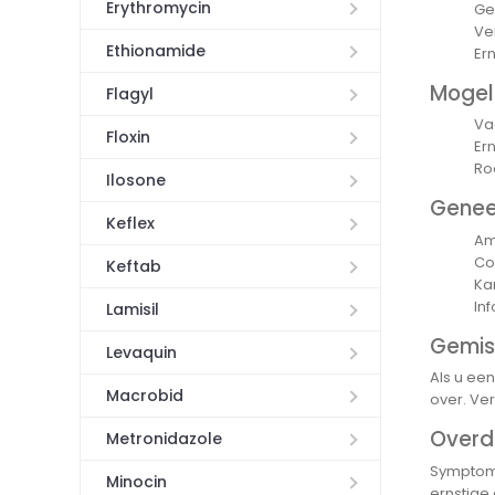
Erythromycin
Geb
Ve
Ethionamide
Er
Mogeli
Flagyl
Va
Floxin
Er
Ro
Ilosone
Genee
Keflex
Am
Co
Keftab
Ka
In
Lamisil
Gemis
Levaquin
Als u een
Macrobid
over. Ve
Overd
Metronidazole
Symptomen
Minocin
ernstige