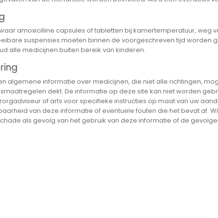
g
waar amoxicilline capsules of tabletten bij kamertemperatuur, weg 
oeibare suspensies moeten binnen de voorgeschreven tijd worden ge
ud alle medicijnen buiten bereik van kinderen.
ring
n algemene informatie over medicijnen, die niet alle richtingen, mog
smaatregelen dekt. De informatie op deze site kan niet worden gebr
 zorgadviseur of arts voor specifieke instructies op maat van uw aan
arheid van deze informatie of eventuele fouten die het bevat af. Wij z
chade als gevolg van het gebruik van deze informatie of de gevolge