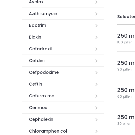
Avelox
Azithromycin
Selecte
Bactrim
250 m
Biaxin
180 pillen
Cefadroxil
Cefdinir
250 m
90 pillen
Cefpodoxime
Ceftin
250 m
Cefuroxime
60 pillen
Cenmox
250 m
Cephalexin
30 pillen
Chloramphenicol