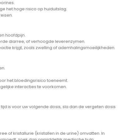
porines.
e het hoge risico op huiduitslag.
reisen.
en hoofdpijn.
ieerde diarree, of verhoogde leverenzymen.
actie krijgt, zoals zwelling of ademhalingsmoeilijkheden.
en.
oor het bloedingsrisico toeneemt.
gelijke interacties te voorkomen.
 tijd is voor uw volgende dosis, sla dan de vergeten dosis
of kristallurie (kristallen in de urine) omvatten. In
vermoedt, zoek dan onmiddellijk medische hulp.