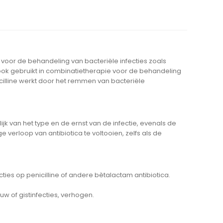
 voor de behandeling van bacteriële infecties zoals
t ook gebruikt in combinatietherapie voor de behandeling
illine werkt door het remmen van bacteriële
jk van het type en de ernst van de infectie, evenals de
ge verloop van antibiotica te voltooien, zelfs als de
ties op penicilline of andere bètalactam antibiotica.
uw of gistinfecties, verhogen.