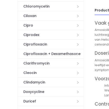
Chloromycetin
Product
Ciloxan
Vaak 
Cipro
Amoxicil
Ciprodex
luchtwegi
van Heli
Ciprofloxacin
celwands
Doseri
Ciprofloxacin + Dexamethasone
Amoxicill
Clarithromycin
leeftijd 
symptome
Cleocin
Voorz
Clindamycin
In
Wee
Doxycycline
La
Duricef
Contr