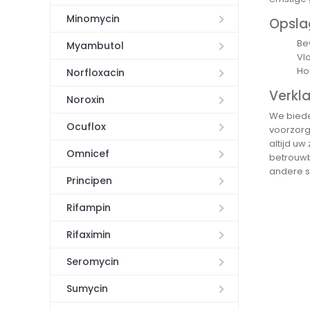
Minomycin
Opsla
Be
Myambutol
Vl
Ho
Norfloxacin
Verkla
Noroxin
We biede
Ocuflox
voorzorg
altijd uw
Omnicef
betrouwba
andere s
Principen
Rifampin
Rifaximin
Seromycin
Sumycin