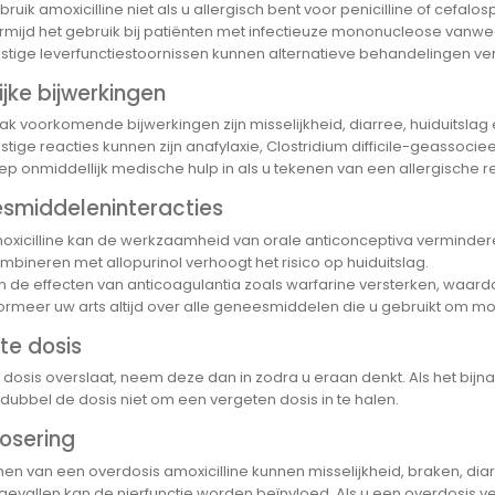
ruik amoxicilline niet als u allergisch bent voor penicilline of cefalos
rmijd het gebruik bij patiënten met infectieuze mononucleose vanweg
nstige leverfunctiestoornissen kunnen alternatieve behandelingen ve
jke bijwerkingen
ak voorkomende bijwerkingen zijn misselijkheid, diarree, huiduitslag 
nstige reacties kunnen zijn anafylaxie, Clostridium difficile-geassoc
ep onmiddellijk medische hulp in als u tekenen van een allergische re
smiddeleninteracties
oxicilline kan de werkzaamheid van orale anticonceptiva verminder
mbineren met allopurinol verhoogt het risico op huiduitslag.
n de effecten van anticoagulantia zoals warfarine versterken, waard
formeer uw arts altijd over alle geneesmiddelen die u gebruikt om mo
te dosis
 dosis overslaat, neem deze dan in zodra u eraan denkt. Als het bijna
rdubbel de dosis niet om een vergeten dosis in te halen.
osering
 van een overdosis amoxicilline kunnen misselijkheid, braken, diarree 
 gevallen kan de nierfunctie worden beïnvloed. Als u een overdosis 