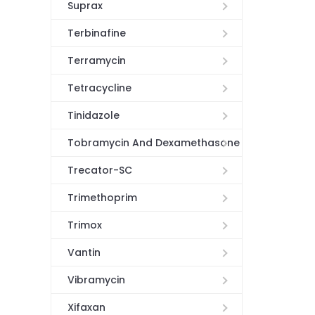
Suprax
Terbinafine
Terramycin
Tetracycline
Tinidazole
Tobramycin And Dexamethasone
Trecator-SC
Trimethoprim
Trimox
Vantin
Vibramycin
Xifaxan