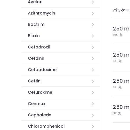
Avelox
パッケー
Azithromycin
Bactrim
250 m
180 丸
Biaxin
Cefadroxil
250 m
Cefdinir
90 丸
Cefpodoxime
250 m
Ceftin
60 丸
Cefuroxime
Cenmox
250 m
30 丸
Cephalexin
Chloramphenicol