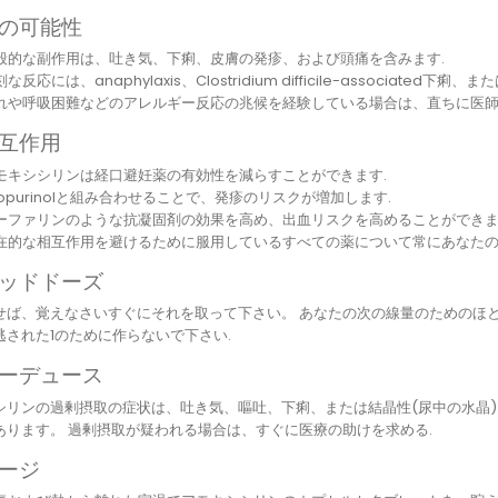
の可能性
般的な副作用は、吐き気、下痢、皮膚の発疹、および頭痛を含みます.
な反応には、anaphylaxis、Clostridium difficile-associat
れや呼吸困難などのアレルギー反応の兆候を経験している場合は、直ちに医師
互作用
モキシシリンは経口避妊薬の有効性を減らすことができます.
llopurinolと組み合わせることで、発疹のリスクが増加します.
ーファリンのような抗凝固剤の効果を高め、出血リスクを高めることができま
在的な相互作用を避けるために服用しているすべての薬について常にあなたの
ッドドーズ
せば、覚えなさいすぐにそれを取って下さい。 あなたの次の線量のためのほ
逃された1のために作らないで下さい.
ーデュース
シリンの過剰摂取の症状は、吐き気、嘔吐、下痢、または結晶性(尿中の水晶)
あります。 過剰摂取が疑われる場合は、すぐに医療の助けを求める.
ージ