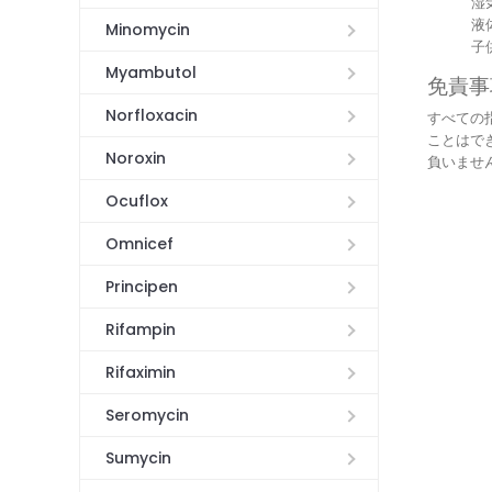
湿
液
Minomycin
子
Myambutol
免責事
Norfloxacin
すべての
ことはで
Noroxin
負いませ
Ocuflox
Omnicef
Principen
Rifampin
Rifaximin
Seromycin
Sumycin