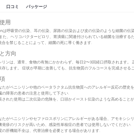
口コミ
パッケージ
使用
icillinは呼吸管の伝染、耳の伝染、尿路の伝染および皮の伝染のような細菌
 また、ヘリコバクターピロリ、胃潰瘍に関連付けられている細菌を治療する
統合を禁じることによって、細菌の死に導く働きます.
と方向
シリンは、通常、食物の有無にかかわらず、毎日2〜3回経口摂取されます。
依存します。 症状が早期に改善しても、抗生物質のフルコースを完成させるこ
項
なたがペニシリンや他のベータラクタム抗生物質へのアレルギー反応の歴史を
臓の障害の患者の注意と使用して下さい.
長された使用は二次伝染の危険を、口頭かイースト伝染のような高めることが
なたがペニシリンやセファロスポリンにアレルギーがある場合、アモキシシリ
膚発疹のリスクが高いため、感染性単核症の患者では使用しないでください.
度の肝機能不全は、代替治療を必要とする場合があります.