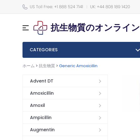
抗生物質のオンライン
CATEGORIES
ホーム
>
抗生物質
>
Generic Amoxicillin
Advent DT
Amoxicillin
Amoxil
Ampicillin
Augmentin