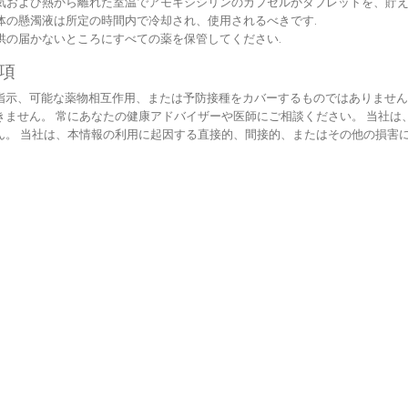
気および熱から離れた室温でアモキシシリンのカプセルかタブレットを、貯え
体の懸濁液は所定の時間内で冷却され、使用されるべきです.
供の届かないところにすべての薬を保管してください.
項
指示、可能な薬物相互作用、または予防接種をカバーするものではありません
きません。 常にあなたの健康アドバイザーや医師にご相談ください。 当社
ん。 当社は、本情報の利用に起因する直接的、間接的、またはその他の損害に