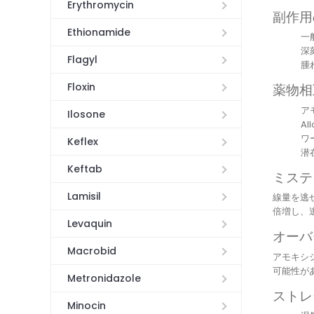
Erythromycin
副作用
Ethionamide
一
深刻
Flagyl
腫
Floxin
薬物相
ア
Ilosone
A
ワ
Keflex
潜
Keftab
ミステ
Lamisil
線量を逃
倍増し、
Levaquin
オーバ
Macrobid
アモキシ
可能性が
Metronidazole
ストレ
Minocin