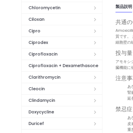
製品説明
Chloromycetin
Ciloxan
共通の
Amox
Cipro
質です。
Ciprodex
細胞壁の
投与量
Ciprofloxacin
アモキシ
Ciprofloxacin + Dexamethasone
臓機能に
注意事
Clarithromycin
あ
Cleocin
腎
延
Clindamycin
禁忌症
Doxycycline
あ
Duricef
皮
重