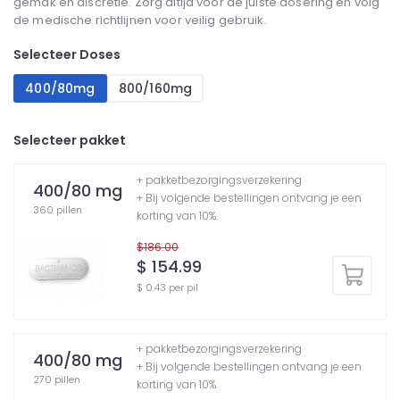
gemak en discretie. Zorg altijd voor de juiste dosering en volg
de medische richtlijnen voor veilig gebruik.
Selecteer Doses
400/80mg
800/160mg
Selecteer pakket
+ pakketbezorgingsverzekering
400/80 mg
+ Bij volgende bestellingen ontvang je een
360 pillen
korting van 10%.
$186.00
$ 154.99
$ 0.43 per pil
+ pakketbezorgingsverzekering
400/80 mg
+ Bij volgende bestellingen ontvang je een
270 pillen
korting van 10%.