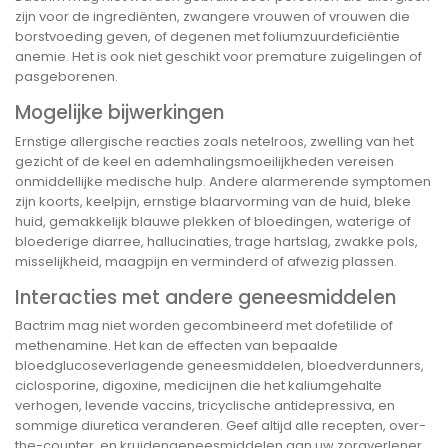
zijn voor de ingrediënten, zwangere vrouwen of vrouwen die
borstvoeding geven, of degenen met foliumzuurdeficiëntie
anemie. Het is ook niet geschikt voor premature zuigelingen of
pasgeborenen.
Mogelijke bijwerkingen
Ernstige allergische reacties zoals netelroos, zwelling van het
gezicht of de keel en ademhalingsmoeilijkheden vereisen
onmiddellijke medische hulp. Andere alarmerende symptomen
zijn koorts, keelpijn, ernstige blaarvorming van de huid, bleke
huid, gemakkelijk blauwe plekken of bloedingen, waterige of
bloederige diarree, hallucinaties, trage hartslag, zwakke pols,
misselijkheid, maagpijn en verminderd of afwezig plassen.
Interacties met andere geneesmiddelen
Bactrim mag niet worden gecombineerd met dofetilide of
methenamine. Het kan de effecten van bepaalde
bloedglucoseverlagende geneesmiddelen, bloedverdunners,
ciclosporine, digoxine, medicijnen die het kaliumgehalte
verhogen, levende vaccins, tricyclische antidepressiva, en
sommige diuretica veranderen. Geef altijd alle recepten, over-
the-counter, en kruidengeneesmiddelen aan uw zorgverlener.