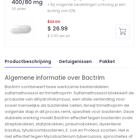
400/80 mg
+ Bij volgende bestellingen ontvang je een
30 pillen
korting van 10%.
$32.00
$ 26.99
$ 0.90 per pil
Productbeschrijving
Getuigenissen
Pakket
Algemene informatie over Bactrim
Bactrim combineert twee werkzame bestanddelen:
sulfamethoxazol en trimethoprim. Sulfamethoxazol blokkeert de
productie van dihydrofoliumzuur, een vitale verbinding voor
zowel menselijke als bacteriële cellen, terwijl trimethoprim de
volgende stap in dit proces remt, specifiek voor bacteriën. Deze
dubbele werking maakt Bactrim effectief tegen bacteriën zoals
streptokokken, stafylokokken, pneumokokken, dysenterie
bacillus, tyfuskoortsbacteriën, E. coli en Proteus soorten. Het is
niet effectief tegen Mycobacterium tuberculosis, spirochetes of