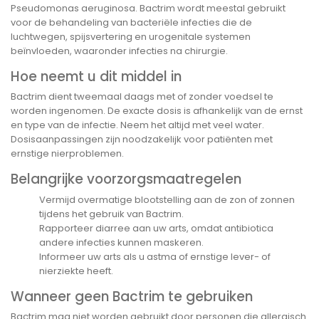
Pseudomonas aeruginosa. Bactrim wordt meestal gebruikt
voor de behandeling van bacteriële infecties die de
luchtwegen, spijsvertering en urogenitale systemen
beïnvloeden, waaronder infecties na chirurgie.
Hoe neemt u dit middel in
Bactrim dient tweemaal daags met of zonder voedsel te
worden ingenomen. De exacte dosis is afhankelijk van de ernst
en type van de infectie. Neem het altijd met veel water.
Dosisaanpassingen zijn noodzakelijk voor patiënten met
ernstige nierproblemen.
Belangrijke voorzorgsmaatregelen
Vermijd overmatige blootstelling aan de zon of zonnen
tijdens het gebruik van Bactrim.
Rapporteer diarree aan uw arts, omdat antibiotica
andere infecties kunnen maskeren.
Informeer uw arts als u astma of ernstige lever- of
nierziekte heeft.
Wanneer geen Bactrim te gebruiken
Bactrim mag niet worden gebruikt door personen die allergisch