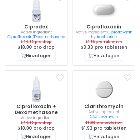
Ciprodex
Ciprofloxacin
Active ingredient
Active ingredient
Ciprofloxacin
Ciprofloxacin/Dexamethasone
hydrochloride
$44.39 pro drop
$1.56 pro tabletten
$18.00 pro drop
$0.33 pro tabletten
Hinzufügen
Hinzufügen
Ciprofloxacin +
Clarithromycin
Dexamethasone
Active ingredient
Clarithromycin
Active ingredient
$44.39 pro drop
$5.00 pro tabletten
$18.00 pro drop
$1.93 pro tabletten
Hinzufügen
Hinzufügen