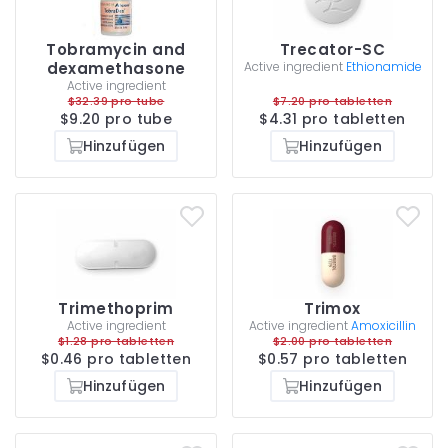
Tobramycin and
Trecator-SC
dexamethasone
Active ingredient
Ethionamide
Active ingredient
$32.39 pro tube
$7.20 pro tabletten
$9.20 pro tube
$4.31 pro tabletten
Hinzufügen
Hinzufügen
Trimethoprim
Trimox
Active ingredient
Active ingredient
Amoxicillin
$1.28 pro tabletten
$2.00 pro tabletten
$0.46 pro tabletten
$0.57 pro tabletten
Hinzufügen
Hinzufügen