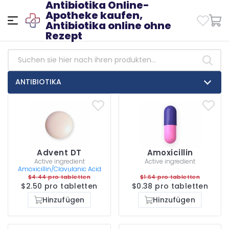
Antibiotika Online-
Apotheke kaufen,
Antibiotika online ohne
Rezept
ANTIBIOTIKA
Advent DT
Amoxicillin
Active ingredient
Active ingredient
Amoxicillin/Clavulanic Acid
$4.44 pro tabletten
$1.64 pro tabletten
$2.50 pro tabletten
$0.38 pro tabletten
Hinzufügen
Hinzufügen