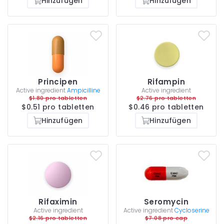
Hinzufügen
Hinzufügen
Principen
Rifampin
Active ingredient
Ampicilline
Active ingredient
$1.80 pro tabletten
$2.76 pro tabletten
$0.51 pro tabletten
$0.46 pro tabletten
Hinzufügen
Hinzufügen
Rifaximin
Seromycin
Active ingredient
Active ingredient
Cycloserine
$2.16 pro tabletten
$7.08 pro cap