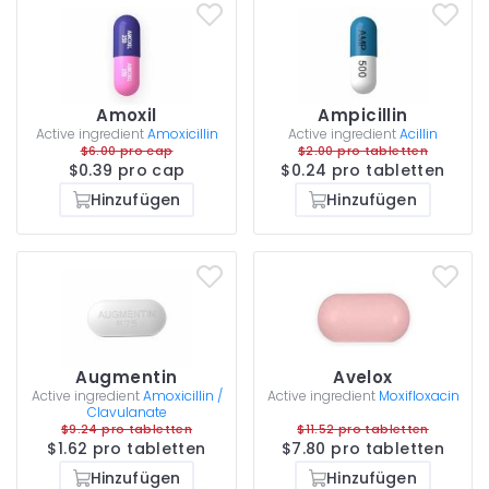
Amoxil
Ampicillin
Active ingredient
Amoxicillin
Active ingredient
Acillin
$6.00 pro cap
$2.00 pro tabletten
$0.39 pro cap
$0.24 pro tabletten
Hinzufügen
Hinzufügen
Augmentin
Avelox
Active ingredient
Amoxicillin /
Active ingredient
Moxifloxacin
Clavulanate
$9.24 pro tabletten
$11.52 pro tabletten
$1.62 pro tabletten
$7.80 pro tabletten
Hinzufügen
Hinzufügen