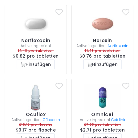
Norfloxacin
Noroxin
Active ingredient
Active ingredient
Norfloxacin
$1.48 pro tabletten
$1.48 pro tabletten
$0.82 pro tabletten
$0.76 pro tabletten
Hinzufügen
Hinzufügen
Ocuflox
Omnicef
Active ingredient
Ofloxacin
Active ingredient
Cefdinir
$19.19 pro flasche
$7.00 pro tabletten
$9.17 pro flasche
$2.71 pro tabletten