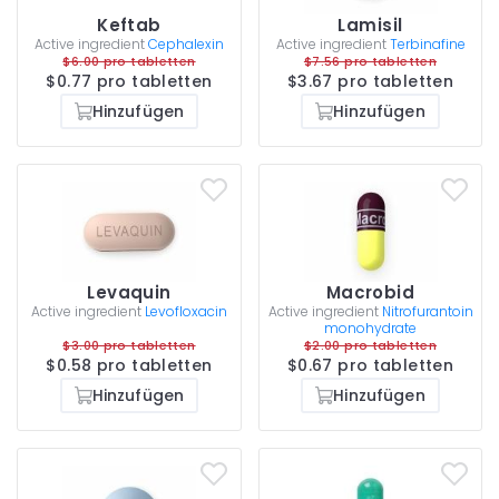
Keftab
Lamisil
Active ingredient
Cephalexin
Active ingredient
Terbinafine
$6.00 pro tabletten
$7.56 pro tabletten
$0.77 pro tabletten
$3.67 pro tabletten
Hinzufügen
Hinzufügen
Levaquin
Macrobid
Active ingredient
Levofloxacin
Active ingredient
Nitrofurantoin
monohydrate
$3.00 pro tabletten
$2.00 pro tabletten
$0.58 pro tabletten
$0.67 pro tabletten
Hinzufügen
Hinzufügen