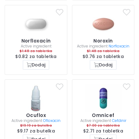
Norfloxacin
Noroxin
Active ingredient
Active ingredient
Norfloxacin
$1.48 za tabletka
$1.48 za tabletka
$0.82 za tabletka
$0.76 za tabletka
Dodaj
Dodaj
Ocuflox
Omnicef
Active ingredient
Ofloxacin
Active ingredient
Cefdinir
$19.19 za butelka
$7.00 za tabletka
$9.17 za butelka
$2.71 za tabletka