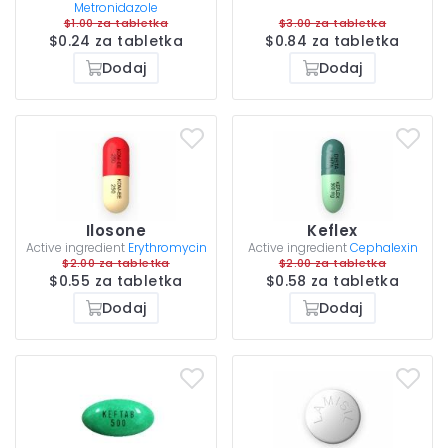
Metronidazole
$1.00 za tabletka
$3.00 za tabletka
$0.24 za tabletka
$0.84 za tabletka
Dodaj
Dodaj
Ilosone
Keflex
Active ingredient
Erythromycin
Active ingredient
Cephalexin
$2.00 za tabletka
$2.00 za tabletka
$0.55 za tabletka
$0.58 za tabletka
Dodaj
Dodaj