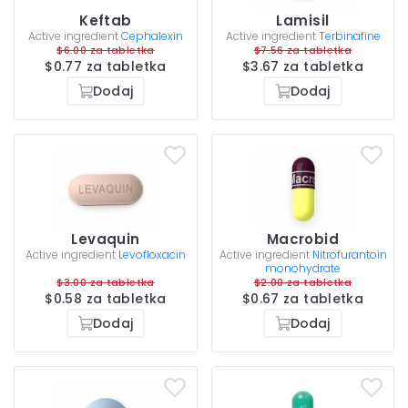
Keftab
Lamisil
Active ingredient
Cephalexin
Active ingredient
Terbinafine
$6.00 za tabletka
$7.56 za tabletka
$0.77 za tabletka
$3.67 za tabletka
Dodaj
Dodaj
Levaquin
Macrobid
Active ingredient
Levofloxacin
Active ingredient
Nitrofurantoin
monohydrate
$3.00 za tabletka
$2.00 za tabletka
$0.58 za tabletka
$0.67 za tabletka
Dodaj
Dodaj