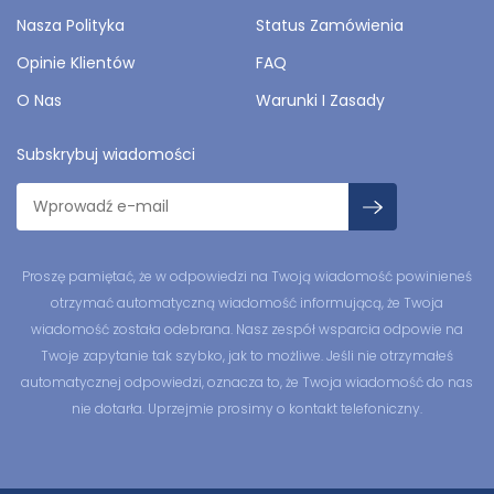
Nasza Polityka
Status Zamówienia
Opinie Klientów
FAQ
O Nas
Warunki I Zasady
Subskrybuj wiadomości
Proszę pamiętać, że w odpowiedzi na Twoją wiadomość powinieneś
otrzymać automatyczną wiadomość informującą, że Twoja
wiadomość została odebrana. Nasz zespół wsparcia odpowie na
Twoje zapytanie tak szybko, jak to możliwe. Jeśli nie otrzymałeś
automatycznej odpowiedzi, oznacza to, że Twoja wiadomość do nas
nie dotarła. Uprzejmie prosimy o kontakt telefoniczny.