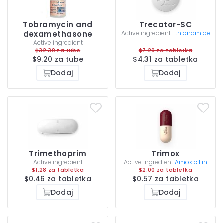
Tobramycin and
Trecator-SC
dexamethasone
Active ingredient
Ethionamide
Active ingredient
$32.39 za tube
$7.20 za tabletka
$9.20 za tube
$4.31 za tabletka
Dodaj
Dodaj
Trimethoprim
Trimox
Active ingredient
Active ingredient
Amoxicillin
$1.28 za tabletka
$2.00 za tabletka
$0.46 za tabletka
$0.57 za tabletka
Dodaj
Dodaj