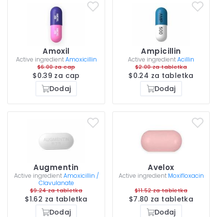
Amoxil
Ampicillin
Active ingredient
Amoxicillin
Active ingredient
Acillin
$6.00 za cap
$2.00 za tabletka
$0.39 za cap
$0.24 za tabletka
Dodaj
Dodaj
Augmentin
Avelox
Active ingredient
Amoxicillin /
Active ingredient
Moxifloxacin
Clavulanate
$9.24 za tabletka
$11.52 za tabletka
$1.62 za tabletka
$7.80 za tabletka
Dodaj
Dodaj