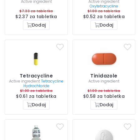
Active ingredient
Active ingredient
Oxytetracycline
$7.33 za tabletka
$1.00 za tabletka
$2.37 za tabletka
$0.52 za tabletka
Dodaj
Dodaj
Tetracycline
Tinidazole
Active ingredient
Tetracycline
Active ingredient
Hydrochloride
$1.00 za tabletka
$1.00 za tabletka
$0.61 za tabletka
$0.58 za tabletka
Dodaj
Dodaj