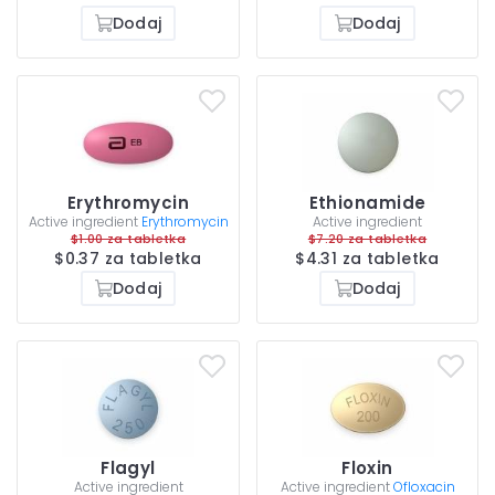
Dodaj
Dodaj
Erythromycin
Ethionamide
Active ingredient
Erythromycin
Active ingredient
$1.00 za tabletka
$7.20 za tabletka
$0.37 za tabletka
$4.31 za tabletka
Dodaj
Dodaj
Flagyl
Floxin
Active ingredient
Active ingredient
Ofloxacin