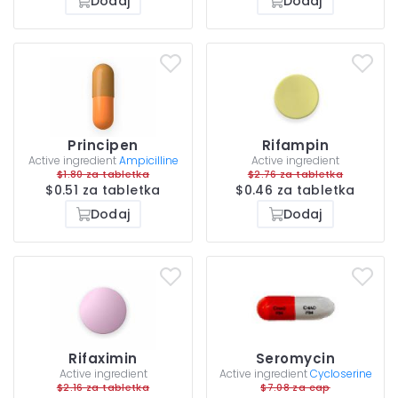
Dodaj
Dodaj
Principen
Rifampin
Active ingredient
Ampicilline
Active ingredient
$1.80 za tabletka
$2.76 za tabletka
$0.51 za tabletka
$0.46 za tabletka
Dodaj
Dodaj
Rifaximin
Seromycin
Active ingredient
Active ingredient
Cycloserine
$2.16 za tabletka
$7.08 za cap