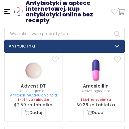
Antybiotyki w aptece
internetowej, kup
antybiotyki online bez
recepty
ANTYBIOTYKI
Advent DT
Amoxicillin
Active ingredient
Active ingredient
Amoxicillin/Clavulanic Acid
$4.44 za tabletka
$1.64 za tabletka
$2.50 za tabletka
$0.38 za tabletka
Dodaj
Dodaj