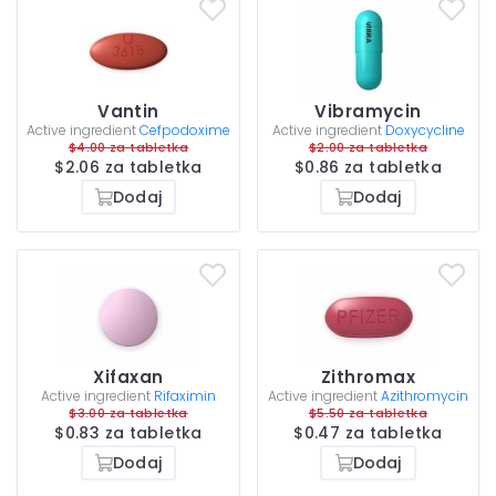
Vantin
Vibramycin
Active ingredient
Cefpodoxime
Active ingredient
Doxycycline
$4.00 za tabletka
$2.00 za tabletka
$2.06 za tabletka
$0.86 za tabletka
Dodaj
Dodaj
Xifaxan
Zithromax
Active ingredient
Rifaximin
Active ingredient
Azithromycin
$3.00 za tabletka
$5.50 za tabletka
$0.83 za tabletka
$0.47 za tabletka
Dodaj
Dodaj