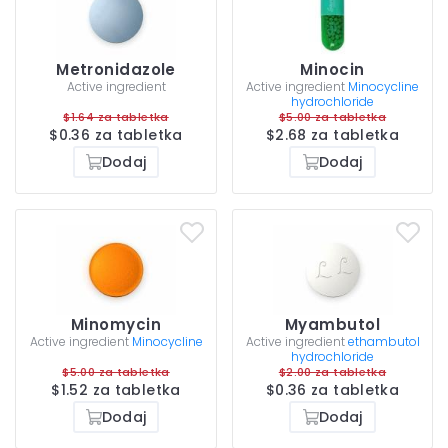
Metronidazole
Minocin
Active ingredient
Active ingredient
Minocycline
hydrochloride
$1.64 za tabletka
$5.00 za tabletka
$0.36 za tabletka
$2.68 za tabletka
Dodaj
Dodaj
Minomycin
Myambutol
Active ingredient
Minocycline
Active ingredient
ethambutol
hydrochloride
$5.00 za tabletka
$2.00 za tabletka
$1.52 za tabletka
$0.36 za tabletka
Dodaj
Dodaj