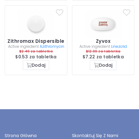
Zithromax Dispersible
Zyvox
Active ingredient
Azithromycin
Active ingredient
Linezolid
$2.40 za tabletka
$12.00 za tabletka
$0.53 za tabletka
$7.22 za tabletka
Dodaj
Dodaj
Strona Główna
Skontaktuj Się Z Nami