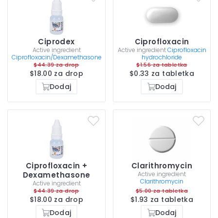
Ciprodex
Ciprofloxacin
Active ingredient
Active ingredient
Ciprofloxacin
Ciprofloxacin/Dexamethasone
hydrochloride
$44.39 za drop
$1.56 za tabletka
$18.00 za drop
$0.33 za tabletka
Dodaj
Dodaj
Ciprofloxacin +
Clarithromycin
Dexamethasone
Active ingredient
Clarithromycin
Active ingredient
$44.39 za drop
$5.00 za tabletka
$18.00 za drop
$1.93 za tabletka
Dodaj
Dodaj