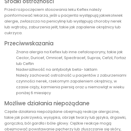
Środki ostrożności
Przed rozpoczęciem stosowania leku Keflex należy
poinformować lekarza, jeśli u pacjenta występują jakiekolwiek
alergie, zwłaszcza na penicylinę lub występują choroby nerek
lub wątroby, zaburzenia jelit, takie jak zapalenie okrężnicy lub
cukrzyca.
Przeciwwskazania
Znana alergia na Keflex lub inne cefalosporyny, takie jak
Ceclor, Duricef, Omnicef, Spectracef, Suprax, Cefzil, Fortaz
lub Ceftin
Nadwrażliwość na antybiotyk beta- laktam
Należy zachować ostrożność u pacjentów z zaburzeniami
czynności nerek, rzekomym zapaleniem okrężnicy, w
czasie ciąży, karmienia piersią oraz u niemowląt w wieku
poniżej 6 miesięcy
Możliwe działania niepożądane
Częste działania niepożądane obejmują reakcje alergiczne,
takie jak pokrzywka, wysypka, obrzęk twarzy lub języka, drgawki,
gorączka, ból gardła i bóle głowy. Ciężkie reakcje mogą
obejmować powstawanie pęcherzy lub złuszczanie się skóry,