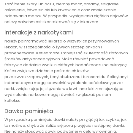
zażółcenie skóry lub oczu, ciemny mocz, omamy, splątanie,
osłabienie, łatwe siniaki lub krwawienie oraz zmniejszenie
oddawania moczu. W przypadku wystąpienia ciężkich objawów
należy natychmiast skontaktować się z lekarzem.
Interakcje z narkotykami
Należy poinformować lekarza o wszystkich przyjmowanych
lekach, w szczególności o żywych szczepionkach i
probenecydzie. Keflex może zmniejszać skuteczność złożonych
środków antykoncepcyjnych. Może również powodować
fałszywie dodatnie wyniki niektórych badań moczu na cukrzycę.
Keflex zwiększa działanie pośrednich leków
przeciwzakrzepowych, fenylobutazonu i furosemidu. Salicylany i
indometacyna mogą spowolnić wydalanie cefaleksyny przez
nerki, zwiększając jej stężenie we krwi. Inne leki zmniejszające
wydzielanie nerkowe mogą również zwiększać poziom
kefleksu.
Dawka pominięta
W przypadku pominięcia dawki należy przyjąć ją tak szybko, jak
to możliwe, chyba że zbliża się pora przyjęcia następnej dawki.
Nie należy stosować dawki podwójnej w celu wyrównania.