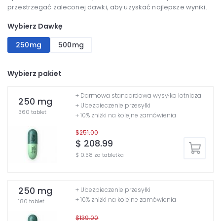
przestrzegać zaleconej dawki, aby uzyskać najlepsze wyniki.
Wybierz Dawkę
250mg
500mg
Wybierz pakiet
+ Darmowa standardowa wysyłka lotnicza
250 mg
+ Ubezpieczenie przesyłki
360 tablet
+ 10% zniżki na kolejne zamówienia
$251.00
$ 208.99
$ 0.58 za tabletka
250 mg
+ Ubezpieczenie przesyłki
+ 10% zniżki na kolejne zamówienia
180 tablet
$139.00