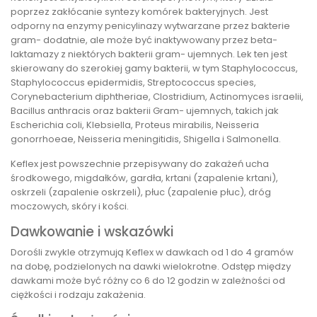
poprzez zakłócanie syntezy komórek bakteryjnych. Jest
odporny na enzymy penicylinazy wytwarzane przez bakterie
gram- dodatnie, ale może być inaktywowany przez beta-
laktamazy z niektórych bakterii gram- ujemnych. Lek ten jest
skierowany do szerokiej gamy bakterii, w tym Staphylococcus,
Staphylococcus epidermidis, Streptococcus species,
Corynebacterium diphtheriae, Clostridium, Actinomyces israelii,
Bacillus anthracis oraz bakterii Gram- ujemnych, takich jak
Escherichia coli, Klebsiella, Proteus mirabilis, Neisseria
gonorrhoeae, Neisseria meningitidis, Shigella i Salmonella.
Keflex jest powszechnie przepisywany do zakażeń ucha
środkowego, migdałków, gardła, krtani (zapalenie krtani),
oskrzeli (zapalenie oskrzeli), płuc (zapalenie płuc), dróg
moczowych, skóry i kości.
Dawkowanie i wskazówki
Dorośli zwykle otrzymują Keflex w dawkach od 1 do 4 gramów
na dobę, podzielonych na dawki wielokrotne. Odstęp między
dawkami może być różny co 6 do 12 godzin w zależności od
ciężkości i rodzaju zakażenia.