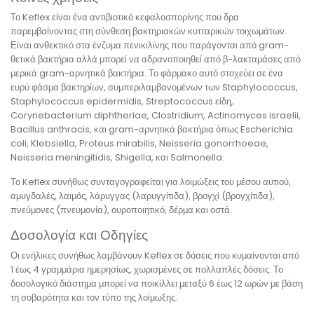
Το Keflex είναι ένα αντιβιοτικό κεφαλοσπορίνης που δρα
παρεμβαίνοντας στη σύνθεση βακτηριακών κυτταρικών τοιχωμάτων.
Είναι ανθεκτικό στα ένζυμα πενικιλίνης που παράγονται από gram-
θετικά βακτήρια αλλά μπορεί να αδρανοποιηθεί από β-λακταμάσες από
μερικά gram-αρνητικά βακτήρια. Το φάρμακο αυτό στοχεύει σε ένα
ευρύ φάσμα βακτηρίων, συμπεριλαμβανομένων των Staphylococcus,
Staphylococcus epidermidis, Streptococcus είδη,
Corynebacterium diphtheriae, Clostridium, Actinomyces israelii,
Bacillus anthracis, και gram-αρνητικά βακτήρια όπως Escherichia
coli, Klebsiella, Proteus mirabilis, Neisseria gonorrhoeae,
Neisseria meningitidis, Shigella, και Salmonella.
Το Keflex συνήθως συνταγογραφείται για λοιμώξεις του μέσου αυτιού,
αμυγδαλές, λαιμός, λάρυγγας (λαρυγγίτιδα), βρογχί (βρογχίτιδα),
πνεύμονες (πνευμονία), ουροποιητικό, δέρμα και οστά.
Δοσολογία και Οδηγίες
Οι ενήλικες συνήθως λαμβάνουν Keflex σε δόσεις που κυμαίνονται από
1 έως 4 γραμμάρια ημερησίως, χωρισμένες σε πολλαπλές δόσεις. Το
δοσολογικό διάστημα μπορεί να ποικίλλει μεταξύ 6 έως 12 ωρών με βάση
τη σοβαρότητα και τον τύπο της λοίμωξης.