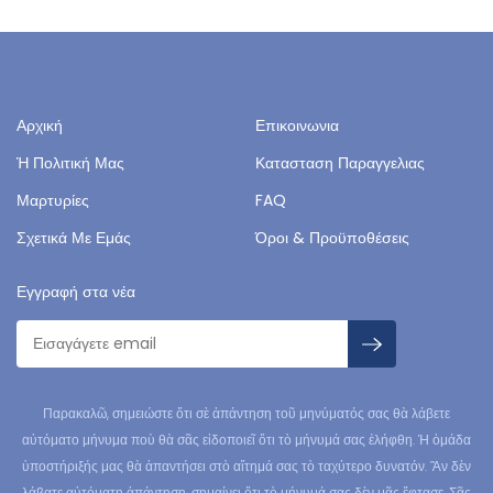
Αρχική
Επικοινωνια
Ἡ Πολιτική Μας
Κατασταση Παραγγελιας
Μαρτυρίες
FAQ
Σχετικά Με Εμάς
Όροι & Προϋποθέσεις
Εγγραφή στα νέα
Παρακαλῶ, σημειώστε ὅτι σὲ ἀπάντηση τοῦ μηνύματός σας θὰ λάβετε
αὐτόματο μήνυμα ποὺ θὰ σᾶς εἰδοποιεῖ ὅτι τὸ μήνυμά σας ἐλήφθη. Ἡ ὁμάδα
ὑποστήριξής μας θὰ ἀπαντήσει στὸ αἴτημά σας τὸ ταχύτερο δυνατόν. Ἂν δὲν
λάβατε αὐτόματη ἀπάντηση, σημαίνει ὅτι τὸ μήνυμά σας δὲν μᾶς ἔφτασε. Σᾶς