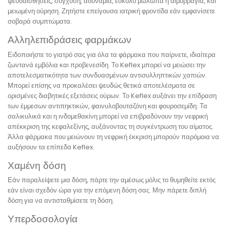
ψευδαισθήσεις, σύγχυση, αδυναμία, εύκολο μώλωπα ή αιμορραγία, και
μειωμένη ούρηση. Ζητήστε επείγουσα ιατρική φροντίδα εάν εμφανίσετε
σοβαρά συμπτώματα.
Αλληλεπιδράσεις φαρμάκων
Ειδοποιήστε το γιατρό σας για όλα τα φάρμακα που παίρνετε, ιδιαίτερα
ζωντανά εμβόλια και προβενεσίδη. Το Keflex μπορεί να μειώσει την
αποτελεσματικότητα των συνδυασμένων αντισυλληπτικών χαπιών.
Μπορεί επίσης να προκαλέσει ψευδώς θετικά αποτελέσματα σε
ορισμένες διαβητικές εξετάσεις ούρων. Το Keflex αυξάνει την επίδραση
των έμμεσων αντιπηκτικών, φαινυλοβουταζόνη και φουροσεμίδη. Τα
σαλικυλικά και η ινδομεθακίνη μπορεί να επιβραδύνουν την νεφρική
απέκκριση της κεφαλεξίνης, αυξάνοντας τη συγκέντρωση του αίματος.
Άλλα φάρμακα που μειώνουν τη νεφρική έκκριση μπορούν παρόμοια να
αυξήσουν τα επίπεδα Keflex.
Χαμένη δόση
Εάν παραλείψετε μια δόση, πάρτε την αμέσως μόλις το θυμηθείτε εκτός
εάν είναι σχεδόν ώρα για την επόμενη δόση σας. Μην πάρετε διπλή
δόση για να αντισταθμίσετε τη δόση.
Υπερδοσολογία