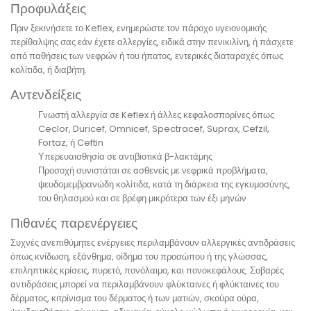
Προφυλάξεις
Πριν ξεκινήσετε το Keflex, ενημερώστε τον πάροχο υγειονομικής
περίθαλψης σας εάν έχετε αλλεργίες, ειδικά στην πενικιλίνη, ή πάσχετε
από παθήσεις των νεφρών ή του ήπατος, εντερικές διαταραχές όπως
κολίτιδα, ή διαβήτη.
Αντενδείξεις
Γνωστή αλλεργία σε Keflex ή άλλες κεφαλοσπορίνες όπως
Ceclor, Duricef, Omnicef, Spectracef, Suprax, Cefzil,
Fortaz, ή Ceftin
Υπερευαισθησία σε αντιβιοτικά β-λακτάμης
Προσοχή συνιστάται σε ασθενείς με νεφρικά προβλήματα,
ψευδομεμβρανώδη κολίτιδα, κατά τη διάρκεια της εγκυμοσύνης,
του θηλασμού και σε βρέφη μικρότερα των έξι μηνών
Πιθανές παρενέργειες
Συχνές ανεπιθύμητες ενέργειες περιλαμβάνουν αλλεργικές αντιδράσεις
όπως κνίδωση, εξάνθημα, οίδημα του προσώπου ή της γλώσσας,
επιληπτικές κρίσεις, πυρετό, πονόλαιμο, και πονοκεφάλους. Σοβαρές
αντιδράσεις μπορεί να περιλαμβάνουν φλύκταινες ή φλύκταινες του
δέρματος, κιτρίνισμα του δέρματος ή των ματιών, σκούρα ούρα,