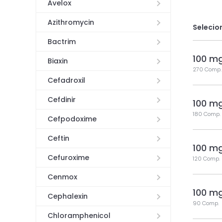
Avelox
Azithromycin
Selecio
Bactrim
100 m
Biaxin
270 Comp.
Cefadroxil
Cefdinir
100 m
180 Comp.
Cefpodoxime
Ceftin
100 m
Cefuroxime
120 Comp.
Cenmox
100 m
Cephalexin
90 Comp.
Chloramphenicol