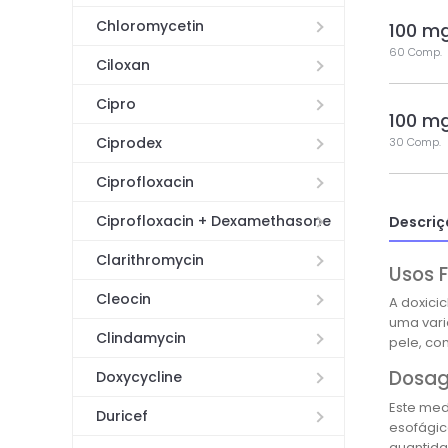
Chloromycetin
100 m
60 Comp.
Ciloxan
Cipro
100 m
Ciprodex
30 Comp.
Ciprofloxacin
Ciprofloxacin + Dexamethasone
Descriç
Clarithromycin
Usos 
Cleocin
A doxicic
uma vari
Clindamycin
pele, co
Dosag
Doxycycline
Este med
Duricef
esofágic
quantida