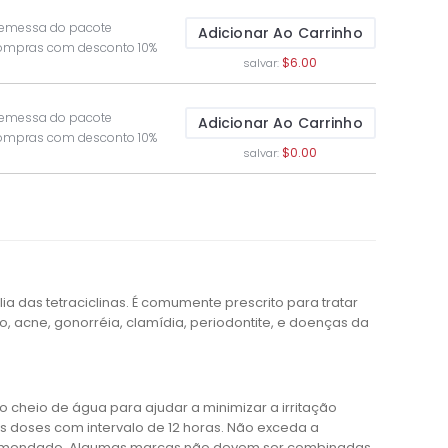
remessa do pacote
Adicionar Ao Carrinho
compras com desconto 10%
$6.00
salvar:
remessa do pacote
Adicionar Ao Carrinho
compras com desconto 10%
$0.00
salvar:
lia das tetraciclinas. É comumente prescrito para tratar
o, acne, gonorréia, clamídia, periodontite, e doenças da
heio de água para ajudar a minimizar a irritação
s doses com intervalo de 12 horas. Não exceda a
ecomendado. Algumas marcas não devem ser combinadas