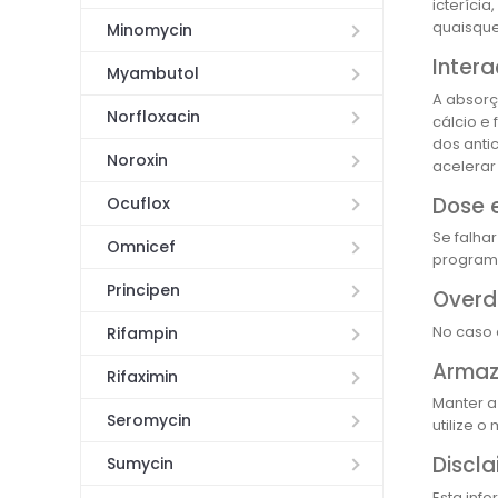
icterícia
quaisque
Minomycin
Inter
Myambutol
A absorç
Norfloxacin
cálcio e
dos anti
Noroxin
acelerar
Dose 
Ocuflox
Se falha
Omnicef
programa
Principen
Overd
No caso 
Rifampin
Arma
Rifaximin
Manter a
Seromycin
utilize 
Discla
Sumycin
Esta inf