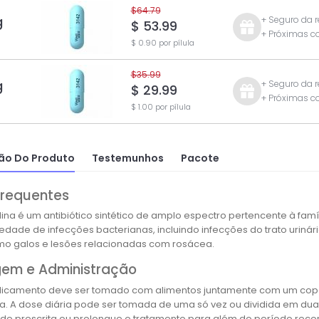
$64.79
g
+ Seguro da 
$ 53.99
+ Próximas 
$ 0.90 por pílula
$35.99
g
+ Seguro da 
$ 29.99
+ Próximas 
$ 1.00 por pílula
ão Do Produto
Testemunhos
Pacote
Frequentes
lina é um antibiótico sintético de amplo espectro pertencente à famí
edade de infecções bacterianas, incluindo infecções do trato urinári
mo galos e lesões relacionadas com rosácea.
em e Administração
icamento deve ser tomado com alimentos juntamente com um copo c
a. A dose diária pode ser tomada de uma só vez ou dividida em dua
de prescrita ou prolongue o tratamento para além do período r