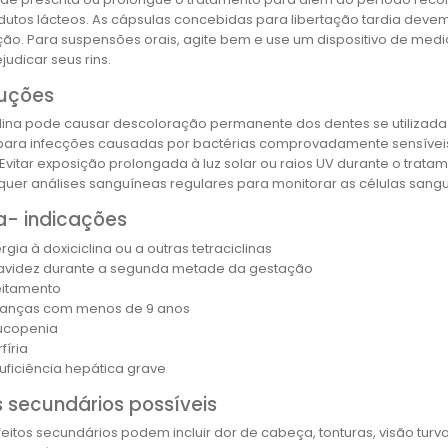
utos lácteos. As cápsulas concebidas para libertação tardia deve
ão. Para suspensões orais, agite bem e use um dispositivo de med
udicar seus rins.
uções
clina pode causar descoloração permanente dos dentes se utilizada
ara infecções causadas por bactérias comprovadamente sensíveis 
. Evitar exposição prolongada à luz solar ou raios UV durante o trat
quer análises sanguíneas regulares para monitorar as células sangu
a- indicações
rgia à doxiciclina ou a outras tetraciclinas
avidez durante a segunda metade da gestação
eitamento
ianças com menos de 9 anos
ucopenia
fíria
suficiência hepática grave
s secundários possíveis
feitos secundários podem incluir dor de cabeça, tonturas, visão turv