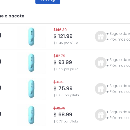
ne o pacote
$146.39
g
+ Seguro da 
$ 121.99
+ Próximas 
$ 0.45 por pílula
$112.79
g
+ Seguro da 
$ 93.99
+ Próximas 
$ 0.52 por pílula
$91.19
g
+ Seguro da 
$ 75.99
+ Próximas 
$ 0.63 por pílula
$82.79
g
+ Seguro da 
$ 68.99
+ Próximas 
$ 0.77 por pílula