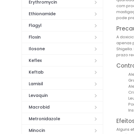
Erythromycin
com prod
mastigaç
Ethionamide
pode prej
Flagyl
Preca
Floxin
A doxici
apenas p
Ilosone
Shigella
prazo re
Keflex
Contr
Keftab
Ale
Gr
Lamisil
Al
Cr
Levaquin
Le
Por
Macrobid
In
Metronidazole
Efeito
Alguns e
Minocin