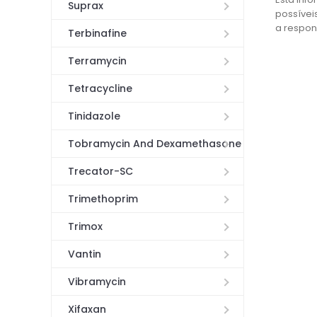
Suprax
possívei
a respon
Terbinafine
Terramycin
Tetracycline
Tinidazole
Tobramycin And Dexamethasone
Trecator-SC
Trimethoprim
Trimox
Vantin
Vibramycin
Xifaxan