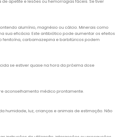
a de apetite e lesões ou hemorragias fáceis. Se tiver
contendo alumínio, magnésio ou cálcio. Minerais como
a sua eficácia. Este antibiótico pode aumentar os efeitos
o fenitoína, carbamazepina e barbitúricos podem
ecida se estiver quase na hora da próxima dose
ocure aconselhamento médico prontamente.
 da humidade, luz, crianças e animais de estimação. Não
as instruções de utilização, interacções ou precauções