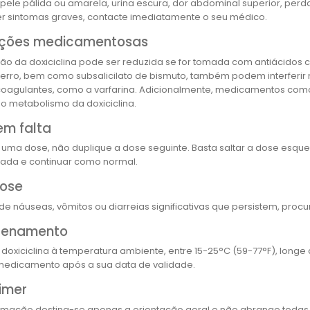
, pele pálida ou amarela, urina escura, dor abdominal superior, perd
r sintomas graves, contacte imediatamente o seu médico.
ações medicamentosas
ão da doxiciclina pode ser reduzida se for tomada com antiácidos 
 ferro, bem como subsalicilato de bismuto, também podem interferir n
coagulantes, como a varfarina. Adicionalmente, medicamentos com
 o metabolismo da doxiciclina.
em falta
r uma dose, não duplique a dose seguinte. Basta saltar a dose esqu
da e continuar como normal.
ose
de náuseas, vômitos ou diarreias significativas que persistem, pr
zenamento
 doxiciclina à temperatura ambiente, entre 15-25°C (59-77°F), longe
o medicamento após a sua data de validade.
imer
ormação destina-se apenas a orientação geral e não abrange todas 