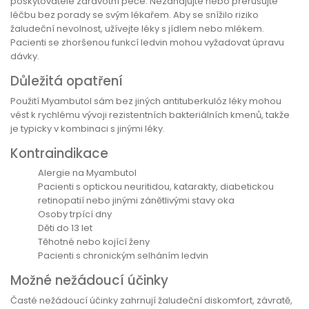
poskytovatele zdravotní péče. Nezahajujte nebo přerušujte
léčbu bez porady se svým lékařem. Aby se snížilo riziko
žaludeční nevolnost, užívejte léky s jídlem nebo mlékem.
Pacienti se zhoršenou funkcí ledvin mohou vyžadovat úpravu
dávky.
Důležitá opatření
Použití Myambutol sám bez jiných antituberkulóz léky mohou
vést k rychlému vývoji rezistentních bakteriálních kmenů, takže
je typicky v kombinaci s jinými léky.
Kontraindikace
Alergie na Myambutol
Pacienti s optickou neuritidou, katarakty, diabetickou
retinopatií nebo jinými zánětlivými stavy oka
Osoby trpící dny
Děti do 13 let
Těhotné nebo kojící ženy
Pacienti s chronickým selháním ledvin
Možné nežádoucí účinky
Časté nežádoucí účinky zahrnují žaludeční diskomfort, závratě,