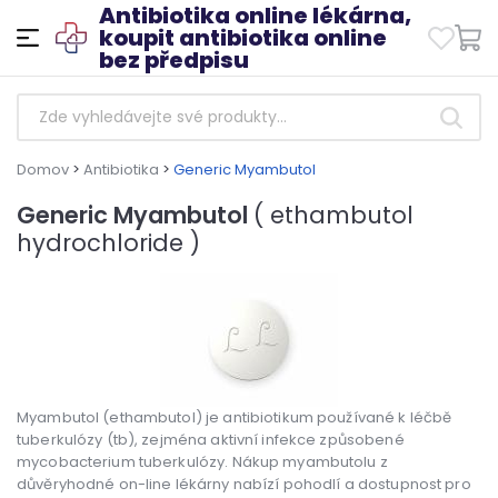
Antibiotika online lékárna,
koupit antibiotika online
bez předpisu
Domov
>
Antibiotika
>
Generic Myambutol
Generic Myambutol
( ethambutol
hydrochloride )
Myambutol (ethambutol) je antibiotikum používané k léčbě
tuberkulózy (tb), zejména aktivní infekce způsobené
mycobacterium tuberkulózy. Nákup myambutolu z
důvěryhodné on-line lékárny nabízí pohodlí a dostupnost pro