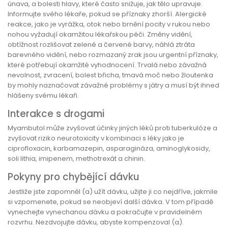
únava, a bolesti hlavy, které často snižuje, jak tělo upravuje.
Informujte svého lékaře, pokud se příznaky zhorší. Alergické
reakce, jako je vyrážka, otok nebo brnění pocity v rukou nebo
nohou vyžadují okamžitou lékařskou péči. Změny vidění,
obtížnost rozlišovat zelené a červené barvy, náhlá ztráta
barevného vidění, nebo rozmazaný zrak jsou urgentní příznaky,
které potřebují okamžité vyhodnocení. Trvalá nebo závažná
nevolnost, zvracení, bolest břicha, tmavá moč nebo žloutenka
by mohly naznačovat závažné problémy s játry a musí být ihned
hlášeny svému lékaři.
Interakce s drogami
Myambutol může zvyšovat účinky jiných léků proti tuberkulóze a
zvyšovat riziko neurotoxicity v kombinaci s léky jako je
ciprofloxacin, karbamazepin, asparagináza, aminoglykosidy,
soli lithia, imipenem, methotrexát a chinin.
Pokyny pro chybějící dávku
Jestliže jste zapomněl (a) užít dávku, užijte ji co nejdříve, jakmile
si vzpomenete, pokud se neobjeví další dávka. V tom případě
vynechejte vynechanou dávku a pokračujte v pravidelném
rozvrhu. Nezdvojujte dávku, abyste kompenzoval (a).