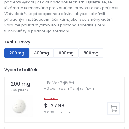
pacienty vyžadující dlouhodobou léčbu tb. Ujistěte se, že
lékárna je licencována pro zaručení pravosti a bezpečnosti.
Vždy dodržujte předepsanou dávku, abyste zabránili
případným nežádoucím účinkům, jako jsou změny vidění.
Správné použití myambutolu pomáhá zabránit šíření
tuberkulózy a podporuje zotavení.
Zvolit Dávky
200mg
400mg
600mg
800mg
Vyberte balíček
200 mg
+ Balíček Pojištění
+ Sleva pro další objednávku
360 pilulek
$154.00
$ 127.99
$ 0.36 za pilulka