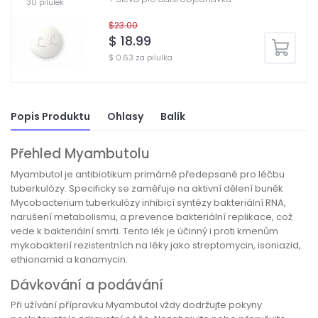
30 pilulek
$23.00
$ 18.99
$ 0.63 za pilulka
Popis Produktu
Ohlasy
Balík
Přehled Myambutolu
Myambutol je antibiotikum primárně předepsané pro léčbu
tuberkulózy. Specificky se zaměřuje na aktivní dělení buněk
Mycobacterium tuberkulózy inhibicí syntézy bakteriální RNA,
narušení metabolismu, a prevence bakteriální replikace, což
vede k bakteriální smrti. Tento lék je účinný i proti kmenům
mykobakterií rezistentních na léky jako streptomycin, isoniazid,
ethionamid a kanamycin.
Dávkování a podávání
Při užívání přípravku Myambutol vždy dodržujte pokyny