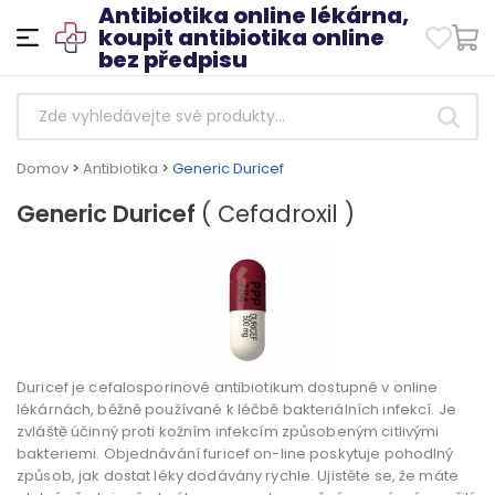
Antibiotika online lékárna,
koupit antibiotika online
bez předpisu
Domov
>
Antibiotika
>
Generic Duricef
Generic Duricef
( Cefadroxil )
Duricef je cefalosporinové antibiotikum dostupné v online
lékárnách, běžně používané k léčbě bakteriálních infekcí. Je
zvláště účinný proti kožním infekcím způsobeným citlivými
bakteriemi. Objednávání furicef on-line poskytuje pohodlný
způsob, jak dostat léky dodávány rychle. Ujistěte se, že máte