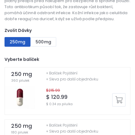
platný předpis před nákupem pro bezpečné a správné použití.
Toto antibiotikum působí tak, že zastavuje růst bakterií,
pomáhá účinně odstranit infekce. Kožní infekce jako celulitida
dobře reagují na duricef, když se užívá podle předpisu.
Zvolit Dávky
250mg
500mg
Vyberte balíček
250 mg
+ Balíček Pojištění
+ Sleva pro další objednávku
360 pilulek
$215.99
$ 120.99
$ 0.34 za pilulka
250 mg
+ Balíček Pojištění
+ Sleva pro další objednávku
180 pilulek