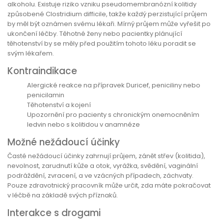
alkoholu. Existuje riziko vzniku pseudomembranózní kolitidy
způsobené Clostridium difficile, takže každý perzistující průjem
by měl být oznámen svému lékaři. Mírný průjem může vyřešit po
ukončení léčby. Těhotné ženy nebo pacientky plánující
těhotenství by se měly před použitím tohoto léku poradit se
svým lékařem.
Kontraindikace
Alergické reakce na přípravek Duricef, peniciliny nebo
penicilamin
Těhotenství a kojení
Upozornění pro pacienty s chronickým onemocněním
ledvin nebo s kolitidou v anamnéze
Možné nežádoucí účinky
Časté nežádoucí účinky zahrnují průjem, zánět střev (kolitida),
nevolnost, zarudnutí kůže a otok, vyrážka, svědění, vaginální
podráždění, zvracení, a ve vzácných případech, záchvaty.
Pouze zdravotnický pracovník může určit, zda máte pokračovat
v léčbě na základě svých příznaků.
Interakce s drogami