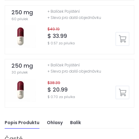
250 mg
+ Balíček Pojištění
+ Sleva pro další objednávku
60 pilulek
$49.19
$ 33.99
$ 0.57 za pilulka
250 mg
+ Balíček Pojištění
+ Sleva pro další objednávku
30 pilulek
$38.39
$ 20.99
$ 0.70 za pilulka
Popis Produktu
Ohlasy
Balík
Časté