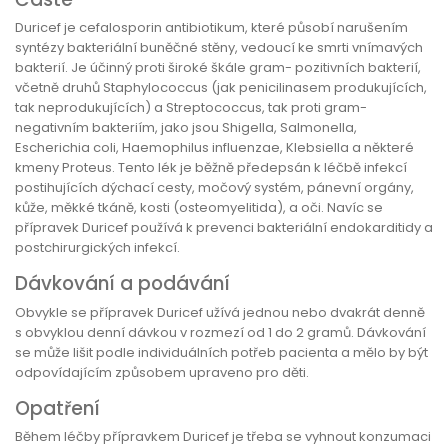
Duricef je cefalosporin antibiotikum, které působí narušením
syntézy bakteriální buněčné stěny, vedoucí ke smrti vnímavých
bakterií. Je účinný proti široké škále gram- pozitivních bakterií,
včetně druhů Staphylococcus (jak penicilinasem produkujících,
tak neprodukujících) a Streptococcus, tak proti gram-
negativním bakteriím, jako jsou Shigella, Salmonella,
Escherichia coli, Haemophilus influenzae, Klebsiella a některé
kmeny Proteus. Tento lék je běžně předepsán k léčbě infekcí
postihujících dýchací cesty, močový systém, pánevní orgány,
kůže, měkké tkáně, kosti (osteomyelitida), a oči. Navíc se
přípravek Duricef používá k prevenci bakteriální endokarditidy a
postchirurgických infekcí.
Dávkování a podávání
Obvykle se přípravek Duricef užívá jednou nebo dvakrát denně
s obvyklou denní dávkou v rozmezí od 1 do 2 gramů. Dávkování
se může lišit podle individuálních potřeb pacienta a mělo by být
odpovídajícím způsobem upraveno pro děti.
Opatření
Během léčby přípravkem Duricef je třeba se vyhnout konzumaci