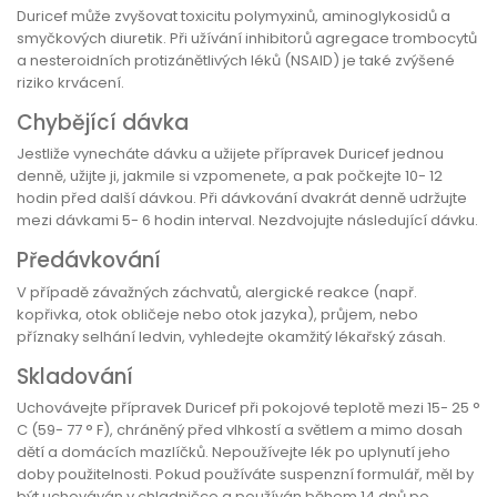
Duricef může zvyšovat toxicitu polymyxinů, aminoglykosidů a
smyčkových diuretik. Při užívání inhibitorů agregace trombocytů
a nesteroidních protizánětlivých léků (NSAID) je také zvýšené
riziko krvácení.
Chybějící dávka
Jestliže vynecháte dávku a užijete přípravek Duricef jednou
denně, užijte ji, jakmile si vzpomenete, a pak počkejte 10- 12
hodin před další dávkou. Při dávkování dvakrát denně udržujte
mezi dávkami 5- 6 hodin interval. Nezdvojujte následující dávku.
Předávkování
V případě závažných záchvatů, alergické reakce (např.
kopřivka, otok obličeje nebo otok jazyka), průjem, nebo
příznaky selhání ledvin, vyhledejte okamžitý lékařský zásah.
Skladování
Uchovávejte přípravek Duricef při pokojové teplotě mezi 15- 25 °
C (59- 77 ° F), chráněný před vlhkostí a světlem a mimo dosah
dětí a domácích mazlíčků. Nepoužívejte lék po uplynutí jeho
doby použitelnosti. Pokud používáte suspenzní formulář, měl by
být uchováván v chladničce a používán během 14 dnů po