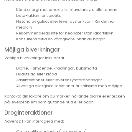
Känd allergi mot amoxicillin, klavulansyra eller annan
beta-laktam antibiotika
Historia av gulsot eller lever dysfunktion från denna
medicin
Rekommenderas inte för neonater utan läkartillsyn
Konsultera alltid en vårdgivare innan du börjar
Möjliga biverkningar
Vanliga biverkningar inkluderar:
Diarré, illamående, kräkningar, buksmärta
Hudutslag eller klåda
Jästinfektioner eller leverenzymförändringar
Allvarliga allergiska reaktioner är sällsynta men möjliga
Kontakta din läkare om du märker ihållande diarré eller tecken
på leverproblem som gultande hud eller ögon.
Droginteraktioner
Advent DT kan interagera med:
Orala antikoagulantia (t.ex. warfarin)