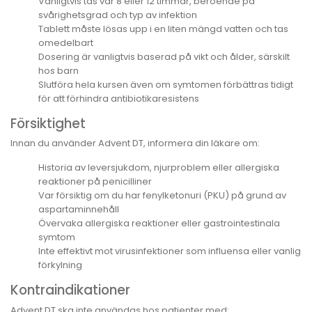
Vanligtvis tas var 8 eller 12 timmar, beroende på
svårighetsgrad och typ av infektion
Tablett måste lösas upp i en liten mängd vatten och tas
omedelbart
Dosering är vanligtvis baserad på vikt och ålder, särskilt
hos barn
Slutföra hela kursen även om symtomen förbättras tidigt
för att förhindra antibiotikaresistens
Försiktighet
Innan du använder Advent DT, informera din läkare om:
Historia av leversjukdom, njurproblem eller allergiska
reaktioner på penicilliner
Var försiktig om du har fenylketonuri (PKU) på grund av
aspartaminnehåll
Övervaka allergiska reaktioner eller gastrointestinala
symtom
Inte effektivt mot virusinfektioner som influensa eller vanlig
förkylning
Kontraindikationer
Advent DT ska inte användas hos patienter med: