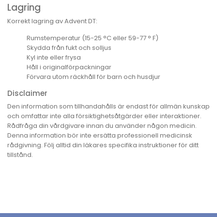
Lagring
Korrekt lagring av Advent DT:
Rumstemperatur (15-25 °C eller 59-77 ° F)
Skydda från fukt och solljus
Kyl inte eller frysa
Håll i originalförpackningar
Förvara utom räckhåll för barn och husdjur
Disclaimer
Den information som tillhandahålls är endast för allmän kunskap
och omfattar inte alla försiktighetsåtgärder eller interaktioner.
Rådfråga din vårdgivare innan du använder någon medicin.
Denna information bör inte ersätta professionell medicinsk
rådgivning. Följ alltid din läkares specifika instruktioner för ditt
tillstånd.