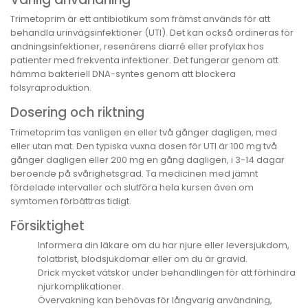
Trimetoprim är ett antibiotikum som främst används för att
behandla urinvägsinfektioner (UTI). Det kan också ordineras för
andningsinfektioner, resenärens diarré eller profylax hos
patienter med frekventa infektioner. Det fungerar genom att
hämma bakteriell DNA-syntes genom att blockera
folsyraproduktion.
Dosering och riktning
Trimetoprim tas vanligen en eller två gånger dagligen, med
eller utan mat. Den typiska vuxna dosen för UTI är 100 mg två
gånger dagligen eller 200 mg en gång dagligen, i 3-14 dagar
beroende på svårighetsgrad. Ta medicinen med jämnt
fördelade intervaller och slutföra hela kursen även om
symtomen förbättras tidigt.
Försiktighet
Informera din läkare om du har njure eller leversjukdom,
folatbrist, blodsjukdomar eller om du är gravid.
Drick mycket vätskor under behandlingen för att förhindra
njurkomplikationer.
Övervakning kan behövas för långvarig användning,