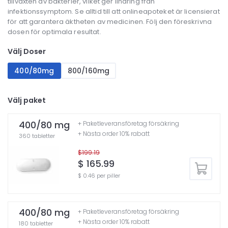
tillväxten av bakterier, vilket ger lindring från
infektionssymptom. Se alltid till att onlineapoteket är licensierat
för att garantera äktheten av medicinen. Följ den föreskrivna
dosen för optimala resultat.
Välj Doser
400/80mg
800/160mg
Välj paket
400/80 mg
+ Paketleveransföretag försäkring
+ Nästa order 10% rabatt
360 tabletter
$199.19
$ 165.99
$ 0.46 per piller
400/80 mg
+ Paketleveransföretag försäkring
+ Nästa order 10% rabatt
180 tabletter