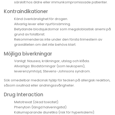
särskilt hos äldre eller immunkompromissade patienter.
Kontraindikationer
Känd överkänslighet för drogen.
Allvarlig lever eller njurförsämring.
Betydande blodsjukdomar som megaloblastisk anemi på
grund av folatbrist.
Rekommenderas inte under den första trimestern av
graviditeten om det inte behövs klart.
Möjliga biverkningar
Vanligt: Nausea, kräkningar, utslag och klåda.
Allvarliga: Blodstörningar (som leukopeni),
leverenzymhöjd, Stevens-Johnsons syndrom.
Sök omedelbar medicinsk hjälp för tecken på allergisk reaktion,
såsom svullnad eller andningssvårigheter.
Drug Interaction
Metotrexat (ökad toxicitet).
Phenytoin (längd halveringstid).
Kaliumsparande diuretika (risk för hyperkalemi).