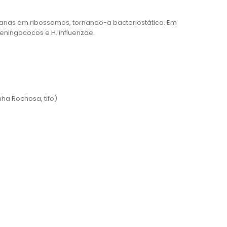
anas em ribossomos, tornando-a bacteriostática. Em
ningococos e H. influenzae.
ha Rochosa, tifo)