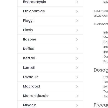
Erythromycin
In
Seu meca
Ethionamide
altas co
Flagyl
O cloran
Floxin
In
Me
Ilosone
Sa
In
Keflex
In
Ga
Keftab
Pr
Lamisil
Dosag
Levaquin
Ut
To
Macrobid
Evi
To
Metronidazole
Si
Preca
Minocin