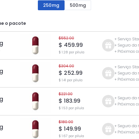
250mg
500mg
ne o pacote
$552.00
+ Serviço Sta
g
$ 459.99
+ Seguro da
.
+ Próximas 
$ 1.28 por pílula
$304.00
+ Serviço Sta
g
$ 252.99
+ Seguro da
+ Próximas 
$ 1.41 por pílula
$221.00
g
+ Seguro da
$ 183.99
+ Próximas 
$ 1.53 por pílula
$180.00
g
+ Seguro da
$ 149.99
+ Próximas 
$ 1.67 por pílula