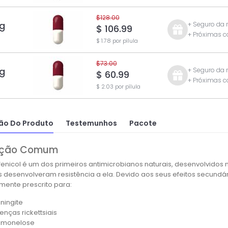
$128.00
g
+ Seguro da
$ 106.99
+ Próximas 
$ 1.78 por pílula
$73.00
g
+ Seguro da
$ 60.99
+ Próximas 
$ 2.03 por pílula
ão Do Produto
Testemunhos
Pacote
zação Comum
fenicol é um dos primeiros antimicrobianos naturais, desenvolvidos
 desenvolveram resistência a ela. Devido aos seus efeitos secundário
lmente prescrito para:
ningite
enças rickettsiais
lmonelose