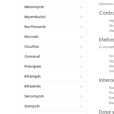
Informe 
Minomycin
Contr
Myambutol
Hi
Gr
Norfloxacin
Al
Noroxin
Efeito
Ocuflox
O cloran
Do
Omnicef
re
Dis
Principen
Sí
Rifampin
Inter
Rifaximin
Au
Po
Seromycin
Ev
Re
Sumycin
Dose 