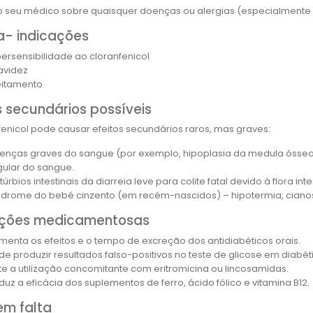
o seu médico sobre quaisquer doenças ou alergias (especialmente ao
a- indicações
persensibilidade ao cloranfenicol
avidez
eitamento
s secundários possíveis
fenicol pode causar efeitos secundários raros, mas graves:
enças graves do sangue (por exemplo, hipoplasia da medula óssea,
gular do sangue.
túrbios intestinais da diarreia leve para colite fatal devido à flora inte
ndrome do bebé cinzento (em recém-nascidos) – hipotermia, cianose, 
ações medicamentosas
menta os efeitos e o tempo de excreção dos antidiabéticos orais.
de produzir resultados falso-positivos no teste de glicose em diabét
ite a utilização concomitante com eritromicina ou lincosamidas.
duz a eficácia dos suplementos de ferro, ácido fólico e vitamina B12.
em falta