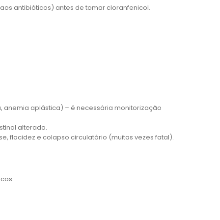
s antibióticos) antes de tomar cloranfenicol.
 anemia aplástica) – é necessária monitorização
stinal alterada.
flacidez e colapso circulatório (muitas vezes fatal).
icos.