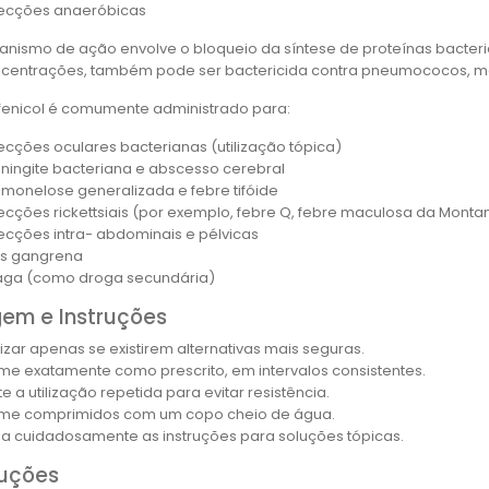
fecções anaeróbicas
nismo de ação envolve o bloqueio da síntese de proteínas bacteri
ncentrações, também pode ser bactericida contra pneumococos, me
fenicol é comumente administrado para:
fecções oculares bacterianas (utilização tópica)
ningite bacteriana e abscesso cerebral
lmonelose generalizada e febre tifóide
fecções rickettsiais (por exemplo, febre Q, febre maculosa da Montan
fecções intra- abdominais e pélvicas
s gangrena
aga (como droga secundária)
em e Instruções
ilizar apenas se existirem alternativas mais seguras.
me exatamente como prescrito, em intervalos consistentes.
te a utilização repetida para evitar resistência.
me comprimidos com um copo cheio de água.
ga cuidadosamente as instruções para soluções tópicas.
uções