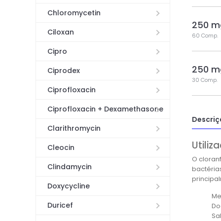
Chloromycetin
250 m
Ciloxan
60 Comp.
Cipro
250 m
Ciprodex
30 Comp.
Ciprofloxacin
Ciprofloxacin + Dexamethasone
Descriç
Clarithromycin
Utili
Cleocin
O cloran
Clindamycin
bactérias
principa
Doxycycline
Me
Duricef
Do
Sa