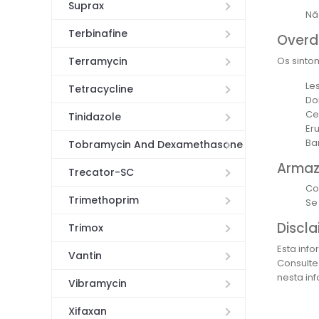
Suprax
Nã
Terbinafine
Overd
Os sinto
Terramycin
Le
Tetracycline
Do
Ce
Tinidazole
Er
Ba
Tobramycin And Dexamethasone
Arma
Trecator-SC
Co
Trimethoprim
Se
Discla
Trimox
Esta inf
Vantin
Consulte
nesta in
Vibramycin
Xifaxan