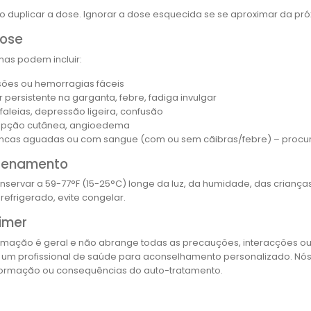
o duplicar a dose. Ignorar a dose esquecida se se aproximar da p
ose
mas podem incluir:
sões ou hemorragias fáceis
r persistente na garganta, febre, fadiga invulgar
faleias, depressão ligeira, confusão
upção cutânea, angioedema
ncas aguadas ou com sangue (com ou sem cãibras/febre) – procur
zenamento
nservar a 59-77°F (15-25°C) longe da luz, da humidade, das criança
 refrigerado, evite congelar.
imer
ormação é geral e não abrange todas as precauções, interacções ou
 um profissional de saúde para aconselhamento personalizado. Nó
formação ou consequências do auto-tratamento.