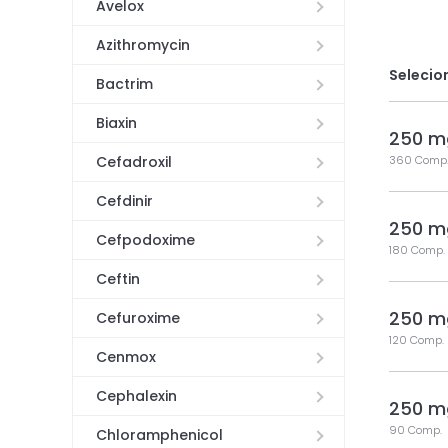
Avelox
Azithromycin
Selecio
Bactrim
Biaxin
250 m
Cefadroxil
360 Comp
Cefdinir
250 m
Cefpodoxime
180 Comp.
Ceftin
250 m
Cefuroxime
120 Comp.
Cenmox
Cephalexin
250 m
90 Comp.
Chloramphenicol