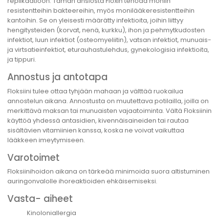
replikaatioon. Tämän ansiosta Floxin tehoaa moniin
resistentteihin bakteereihin, myös monilääkeresistentteihin
kantoihin. Se on yleisesti määrätty infektioita, joihin liittyy
hengitysteiden (korvat, nenä, kurkku), ihon ja pehmytkudosten
infektiot, luun infektiot (osteomyeliitin), vatsan infektiot, munuais-
ja virtsatieinfektiot, eturauhastulehdus, gynekologisia infektioita,
ja tippuri.
Annostus ja antotapa
Floksiini tulee ottaa tyhjään mahaan ja välttää ruokailua
annostelun aikana. Annostusta on muutettava potilailla, joilla on
merkittävä maksan tai munuaisten vajaatoiminta. Vältä Floksiinin
käyttöä yhdessä antasidien, kivennäisaineiden tai rautaa
sisältävien vitamiinien kanssa, koska ne voivat vaikuttaa
lääkkeen imeytymiseen.
Varotoimet
Floksiinihoidon aikana on tärkeää minimoida suora altistuminen
auringonvalolle ihoreaktioiden ehkäisemiseksi.
Vasta- aiheet
Kinoloniallergia