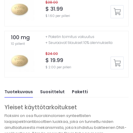
$38.00
$ 31.99
$ 1.60 per pilleri
100 mg
+ Paketin toimitus vakuutus
+ Seuraavat tilaukset 10% alennuksella
10 pillerit
$24.00
$ 19.99
$ 2.00 per pilleri
Tuotekuvaus
Suosittelut
Paketti
Yleiset käyttötarkoitukset
Floksiini on osa fluorokinolonien synteettisten
laajaspektriantibioottien luokkaa, joka on tunnettu niiden
ainutlaatuisesta mekanismista, joka kohdistuu bakteerien DNA-