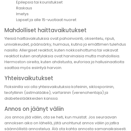
Epilepsia tai kouristukset
Raskaus
Imetys
Lapset ja alle 15-vuotiaat nuoret
Mahdolliset haittavaikutukset
Yleisiä haittavaikutuksia ovat pahoinvointi, oksentelu, ripuli,
univaikeudet, päänsärky, huimaus, kutina ja emättimen tulehdus
naisilla. Allergiset reaktiot, kuten nokkosihottuma tai vakavat
reaktiot kuten anafylaksia ovat harvinaisia mutta mahdollisia.
Hermoston oireita, kuten ahdistusta, euforiaa ja hallusinaatioita
saattaa myös esiintyä harvoin.
Yhteisvaikutukset
Floksiinilla voi olla yhteisvaikutuksia kofeiinin, siklosporiinin,
teofylliinin (astmalääke), varfariinin (verenohentaja) ja
diabeteslääkkeiden kanssa.
Annos on jäänyt väliin
Jos annos jää väliin, ota se heti, kun muistat. Jos seuraavan
annoksen aika on lähellä, jätä unohtunut annos väliin ja jatka
säännöllistä annostelua. Älä ota kahta annosta samanaikaisesti.