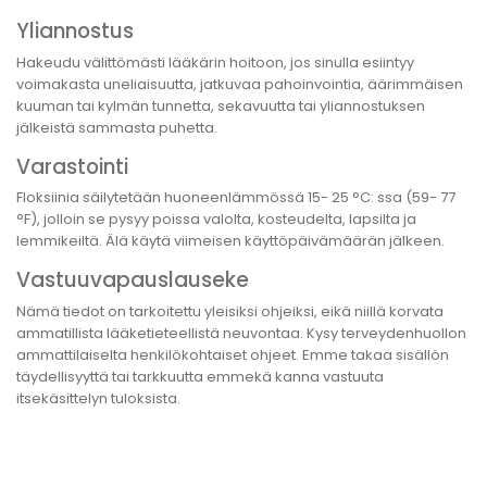
Yliannostus
Hakeudu välittömästi lääkärin hoitoon, jos sinulla esiintyy
voimakasta uneliaisuutta, jatkuvaa pahoinvointia, äärimmäisen
kuuman tai kylmän tunnetta, sekavuutta tai yliannostuksen
jälkeistä sammasta puhetta.
Varastointi
Floksiinia säilytetään huoneenlämmössä 15- 25 °C: ssa (59- 77
°F), jolloin se pysyy poissa valolta, kosteudelta, lapsilta ja
lemmikeiltä. Älä käytä viimeisen käyttöpäivämäärän jälkeen.
Vastuuvapauslauseke
Nämä tiedot on tarkoitettu yleisiksi ohjeiksi, eikä niillä korvata
ammatillista lääketieteellistä neuvontaa. Kysy terveydenhuollon
ammattilaiselta henkilökohtaiset ohjeet. Emme takaa sisällön
täydellisyyttä tai tarkkuutta emmekä kanna vastuuta
itsekäsittelyn tuloksista.