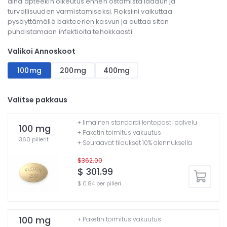
aina apteekin oikeutus ennen ostamista laadun ja
turvallisuuden varmistamiseksi. Floksiini vaikuttaa
pysäyttämällä bakteerien kasvun ja auttaa siten
puhdistamaan infektioita tehokkaasti.
Valikoi Annoskoot
100mg
200mg
400mg
Valitse pakkaus
+ Ilmainen standardi lentoposti palvelu
100 mg
+ Paketin toimitus vakuutus
360 pillerit
+ Seuraavat tilaukset 10% alennuksella
$362.00
$ 301.99
$ 0.84 per pilleri
100 mg
+ Paketin toimitus vakuutus