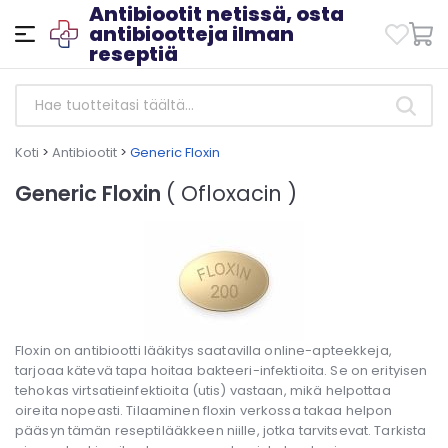
Antibiootit netissä, osta
antibiootteja ilman
reseptiä
Koti
>
Antibiootit
>
Generic Floxin
Generic Floxin
( Ofloxacin )
Floxin on antibiootti lääkitys saatavilla online-apteekkeja,
tarjoaa kätevä tapa hoitaa bakteeri-infektioita. Se on erityisen
tehokas virtsatieinfektioita (utis) vastaan, mikä helpottaa
oireita nopeasti. Tilaaminen floxin verkossa takaa helpon
pääsyn tämän reseptilääkkeen niille, jotka tarvitsevat. Tarkista