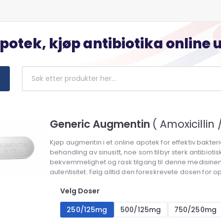
apotek, kjøp antibiotika online 
Generic Augmentin
( Amoxicillin
Kjøp augmentin i et online apotek for effektiv bakteri
behandling av sinusitt, noe som tilbyr sterk antibiotis
bekvemmelighet og rask tilgang til denne medisinen.
autentisitet. Følg alltid den foreskrevete dosen for o
Velg Doser
250/125mg
500/125mg
750/250mg