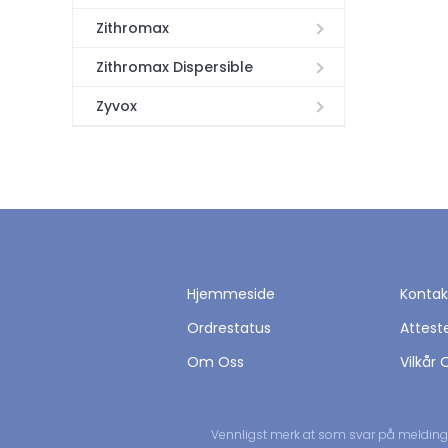
Zithromax
Zithromax Dispersible
Zyvox
Hjemmeside
Kontak
Ordrestatus
Attest
Om Oss
Vilkår 
Vennligst merk at som svar på meldinge