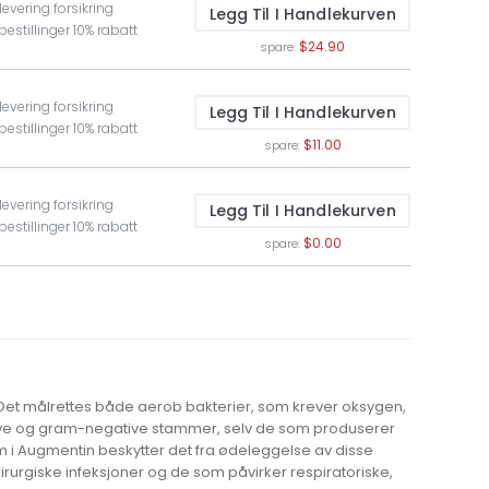
levering forsikring
Legg Til I Handlekurven
bestillinger 10% rabatt
$24.90
spare:
levering forsikring
Legg Til I Handlekurven
bestillinger 10% rabatt
$11.00
spare:
levering forsikring
Legg Til I Handlekurven
bestillinger 10% rabatt
$0.00
spare:
. Det målrettes både aerob bakterier, som krever oksygen,
tive og gram-negative stammer, selv de som produserer
m i Augmentin beskytter det fra ødeleggelse av disse
irurgiske infeksjoner og de som påvirker respiratoriske,