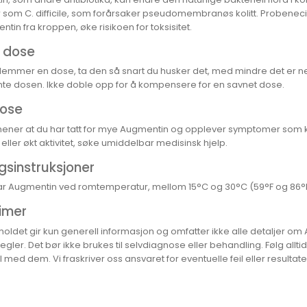
r som C. difficile, som forårsaker pseudomembranøs kolitt. Probenecid
tin fra kroppen, øke risikoen for toksisitet.
t dose
lemmer en dose, ta den så snart du husker det, med mindre det er nest
te dosen. Ikke doble opp for å kompensere for en savnet dose.
ose
mener at du har tatt for mye Augmentin og opplever symptomer som k
eller økt aktivitet, søke umiddelbar medisinsk hjelp.
gsinstruksjoner
 Augmentin ved romtemperatur, mellom 15°C og 30°C (59°F og 86°F), u
imer
holdet gir kun generell informasjon og omfatter ikke alle detaljer om
egler. Det bør ikke brukes til selvdiagnose eller behandling. Følg allt
med dem. Vi fraskriver oss ansvaret for eventuelle feil eller resultat