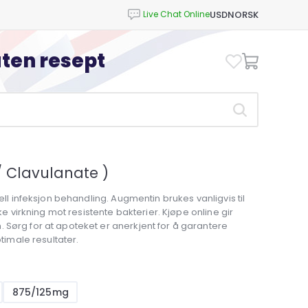
USD
NORSK
uten resept
 / Clavulanate )
ell infeksjon behandling. Augmentin brukes vanligvis til
ke virkning mot resistente bakterier. Kjøpe online gir
 Sørg for at apoteket er anerkjent for å garantere
ptimale resultater.
875/125mg