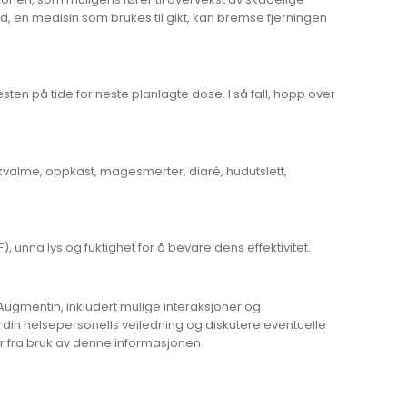
, en medisin som brukes til gikt, kan bremse fjerningen
en på tide for neste planlagte dose. I så fall, hopp over
valme, oppkast, magesmerter, diaré, hudutslett,
nna lys og fuktighet for å bevare dens effektivitet.
 Augmentin, inkludert mulige interaksjoner og
id din helsepersonells veiledning og diskutere eventuelle
er fra bruk av denne informasjonen.