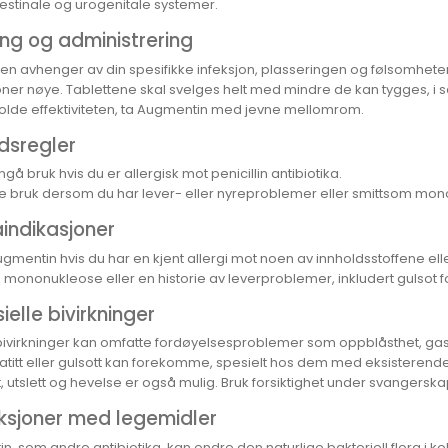
testinale og urogenitale systemer.
ng og administrering
n avhenger av din spesifikke infeksjon, plasseringen og følsomheten t
oner nøye. Tablettene skal svelges helt med mindre de kan tygges, i så
olde effektiviteten, ta Augmentin med jevne mellomrom.
dsregler
gå bruk hvis du er allergisk mot penicillin antibiotika.
ke bruk dersom du har lever- eller nyreproblemer eller smittsom mo
indikasjoner
ugmentin hvis du har en kjent allergi mot noen av innholdsstoffene elle
 mononukleose eller en historie av leverproblemer, inkludert gulsot 
ielle bivirkninger
bivirkninger kan omfatte fordøyelsesproblemer som oppblåsthet, g
titt eller gulsott kan forekomme, spesielt hos dem med eksisterende
, utslett og hevelse er også mulig. Bruk forsiktighet under svangerska
aksjoner med legemidler
, som andre antibiotika, kan endre den naturlige bakteriell flora i k