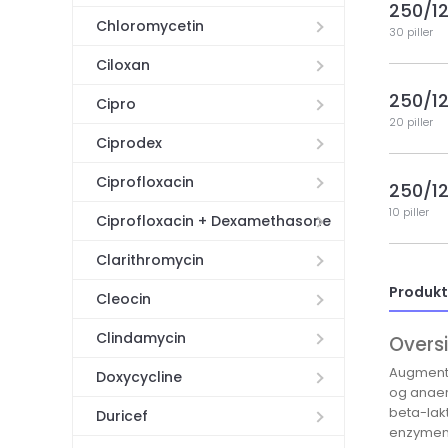
250/1
Chloromycetin
30 piller
Ciloxan
250/1
Cipro
20 piller
Ciprodex
Ciprofloxacin
250/1
10 piller
Ciprofloxacin + Dexamethasone
Clarithromycin
Produkt
Cleocin
Clindamycin
Overs
Augmenti
Doxycycline
og anaer
beta-lak
Duricef
enzymene.