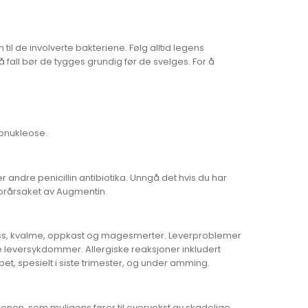
il de involverte bakteriene. Følg alltid legens
 fall bør de tygges grundig før de svelges. For å
nonukleose.
r andre penicillin antibiotika. Unngå det hvis du har
forårsaket av Augmentin.
ass, kvalme, oppkast og magesmerter. Leverproblemer
 leversykdommer. Allergiske reaksjoner inkludert
pet, spesielt i siste trimester, og under amming.
olonen, som muligens fører til overvekst av skadelige