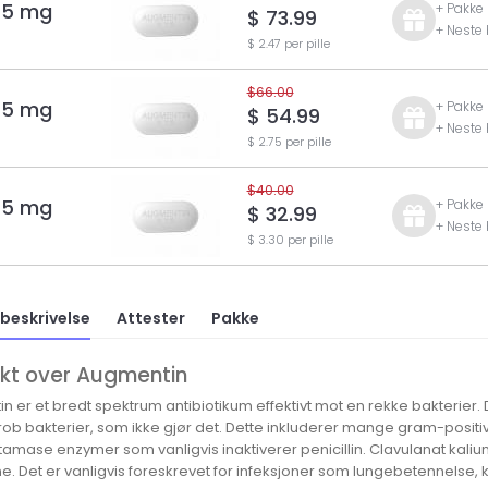
25 mg
+ Pakke 
$ 73.99
+ Neste 
$ 2.47 per pille
$66.00
25 mg
+ Pakke 
$ 54.99
+ Neste 
$ 2.75 per pille
$40.00
25 mg
+ Pakke 
$ 32.99
+ Neste 
$ 3.30 per pille
beskrivelse
Attester
Pakke
ikt over Augmentin
n er et bredt spektrum antibiotikum effektivt mot en rekke bakterier
ob bakterier, som ikke gjør det. Dette inkluderer mange gram-posi
tamase enzymer som vanligvis inaktiverer penicillin. Clavulanat kaliu
 Det er vanligvis foreskrevet for infeksjoner som lungebetennelse, k