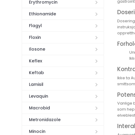
gastroin
Erythromycin
Doseri
Ethionamide
Doseringe
Flagyl
instruksj
oppretth
Floxin
Forhol
Ilosone
Unn
Ik
Keflex
Kontra
Keftab
Ikke ta A
smittsom
Lamisil
Potens
Levaquin
Vanlige 
Macrobid
som hepa
elveblest
Metronidazole
Inter
Minocin
Augmentin