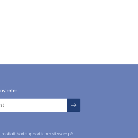
 nyheter
mottatt. Vårt support team vil svare på