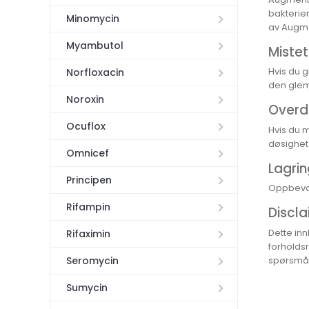
bakterie
Minomycin
av Augmen
Myambutol
Miste
Hvis du g
Norfloxacin
den glem
Noroxin
Overd
Ocuflox
Hvis du 
døsighet 
Omnicef
Lagrin
Principen
Oppbevar
Rifampin
Discla
Dette inn
Rifaximin
forholdsr
spørsmål 
Seromycin
Sumycin