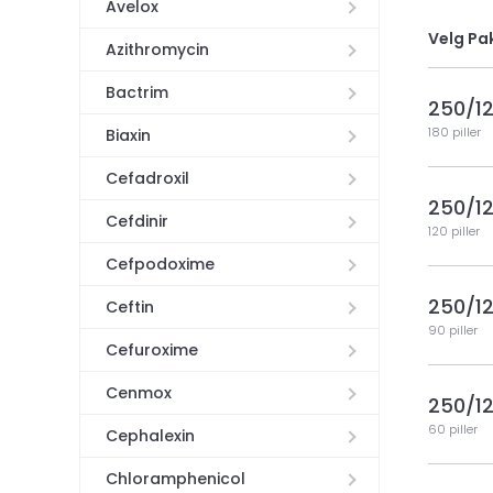
Avelox
Velg Pa
Azithromycin
Bactrim
250/1
180 piller
Biaxin
Cefadroxil
250/1
Cefdinir
120 piller
Cefpodoxime
250/1
Ceftin
90 piller
Cefuroxime
Cenmox
250/1
60 piller
Cephalexin
Chloramphenicol