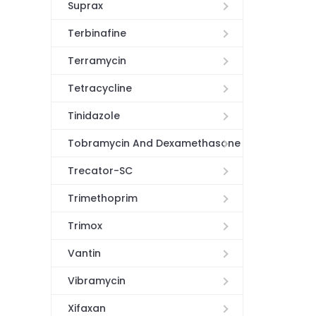
Suprax
Terbinafine
Terramycin
Tetracycline
Tinidazole
Tobramycin And Dexamethasone
Trecator-SC
Trimethoprim
Trimox
Vantin
Vibramycin
Xifaxan