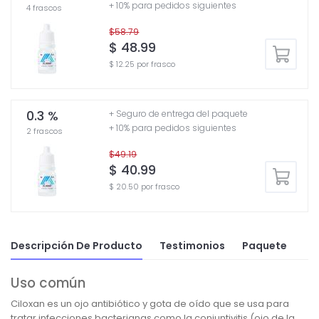
+ 10% para pedidos siguientes
4 frascos
$58.79
$ 48.99
$ 12.25 por frasco
0.3 %
+ Seguro de entrega del paquete
+ 10% para pedidos siguientes
2 frascos
$49.19
$ 40.99
$ 20.50 por frasco
Descripción De Producto
Testimonios
Paquete
Uso común
Ciloxan es un ojo antibiótico y gota de oído que se usa para
tratar infecciones bacterianas como la conjuntivitis (ojo de la